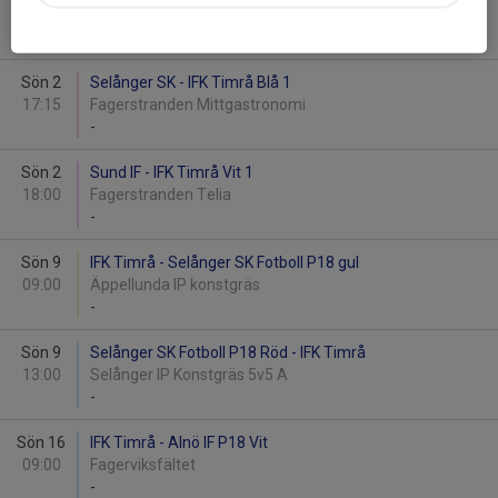
12:45
Fagerstranden YP yrkesbutiker
-
Sön 2
Selånger SK - IFK Timrå Blå 1
17:15
Fagerstranden Mittgastronomi
-
Sön 2
Sund IF - IFK Timrå Vit 1
18:00
Fagerstranden Telia
-
Sön 9
IFK Timrå - Selånger SK Fotboll P18 gul
09:00
Äppellunda IP konstgräs
-
Sön 9
Selånger SK Fotboll P18 Röd - IFK Timrå
13:00
Selånger IP Konstgräs 5v5 A
-
Sön 16
IFK Timrå - Alnö IF P18 Vit
09:00
Fagerviksfältet
-