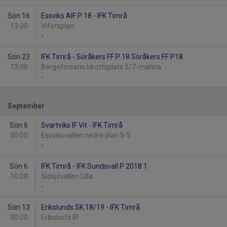
Sön 16
Essviks AIF P 18 - IFK Timrå
13:00
Viforsplan
-
Sön 23
IFK Timrå - Söråkers FF P 18 Söråkers FF P18
13:00
Bergeforsens Idrottsplats 5/7-manna
-
September
Sön 6
Svartviks IF Vit - IFK Timrå
00:00
Essviksvallen nedre plan 5-5
-
Sön 6
IFK Timrå - IFK Sundsvall P 2018 1
10:00
Sidsjövallen Lilla
-
Sön 13
Erikslunds SK 18/19 - IFK Timrå
00:00
Erikshofs IP