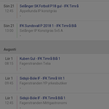
Sön 21
Selånger SK Fotboll P18 gul - IFK Timrå
12:45
Äppellunda IP konstgräs
-
Sön 21
IFK Sundsvall P 2018 1 - IFK Timrå Blå
13:00
Selånger IP Konstgräs 5v5 A
-
Augusti
Lör 1
Kuben Gul - IFK Timrå Blå 1
08:15
Fagerstranden Telia
-
Lör 1
Sidsjö-Böle IF - IFK Timrå Vit 1
09:45
Fagerstranden YP yrkesbutiker
-
Lör 1
Sidsjö-Böle IF - IFK Timrå Blå 1
12:45
Fagerstranden Mittgastronomi
-