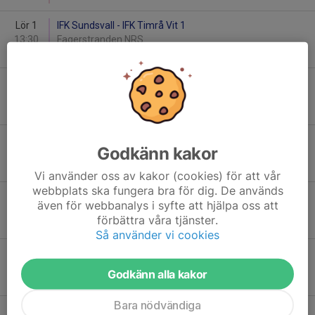
Lör 1
IFK Sundsvall - IFK Timrå Vit 1
13:30
Fagerstranden NRS
-
Lör 1
Kubikenborgs IF - IFK Timrå Vit 1
15:00
Fagerstranden Mittgastronomi
-
Sön 2
Njurunda SK - IFK Timrå Blå 1
Godkänn kakor
07:30
Fagerstranden EAB
-
Vi använder oss av kakor (cookies) för att vår
webbplats ska fungera bra för dig. De används
Sön 2
Strands IF Norr - IFK Timrå Vit 1
även för webbanalys i syfte att hjälpa oss att
08:15
Fagerstranden YP yrkesbutiker
förbättra våra tjänster.
-
Så använder vi cookies
Sön 2
Kramfors-Alliansen - IFK Timrå Blå 1
11:15
Fagerstranden Telia
Godkänn alla kakor
-
Bara nödvändiga
Sön 2
Kungsnäs FC - IFK Timrå Vit 1