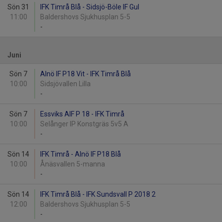
Sön 31
IFK Timrå Blå - Sidsjö-Böle IF Gul
11:00
Baldershovs Sjukhusplan 5-5
-
Juni
Sön 7
Alnö IF P18 Vit - IFK Timrå Blå
10:00
Sidsjövallen Lilla
-
Sön 7
Essviks AIF P 18 - IFK Timrå
10:00
Selånger IP Konstgräs 5v5 A
-
Sön 14
IFK Timrå - Alnö IF P18 Blå
10:00
Ånäsvallen 5-manna
-
Sön 14
IFK Timrå Blå - IFK Sundsvall P 2018 2
12:00
Baldershovs Sjukhusplan 5-5
-