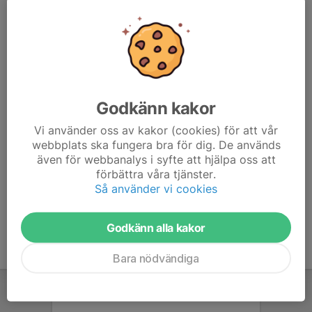
Tränare
070-698 39 85
hasselmalm@hotmail.com
Johanna Åström
Lagledare
072-523 36 65
Godkänn kakor
johanna910415@hotmail.com
Vi använder oss av kakor (cookies) för att vår
Angelica Lindholm Forsell
webbplats ska fungera bra för dig. De används
Lagledare
även för webbanalys i syfte att hjälpa oss att
förbättra våra tjänster.
070-517 44 53
Så använder vi cookies
angen_forsell@hotmail.com
Godkänn alla kakor
Bara nödvändiga