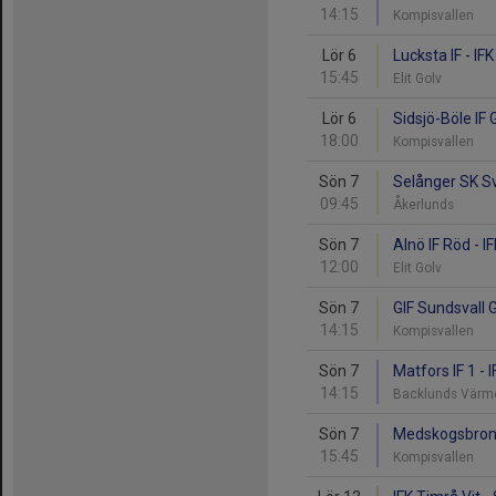
14:15
Kompisvallen
Lör 6
Lucksta IF - IF
15:45
Elit Golv
Lör 6
Sidsjö-Böle IF 
18:00
Kompisvallen
Sön 7
Selånger SK Sv
09:45
Åkerlunds
Sön 7
Alnö IF Röd - I
12:00
Elit Golv
Sön 7
GIF Sundsvall G
14:15
Kompisvallen
Sön 7
Matfors IF 1 - 
14:15
Backlunds Värm
Sön 7
Medskogsbrons 
15:45
Kompisvallen