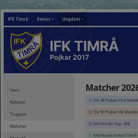
IFK Timrå
Senior
Ungdom
IFK TIMRÅ
Pojkar 2017
Matcher 202
Hem
Div 9B Pojkar Höst Mede
Nyheter
Div 9C Pojkar Vår Medel
Truppen
Mid Nordic Cup - Blå
Matcher
Mid Nordic Indoor Timrå 