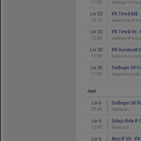
11:00
Selånger IP Kon
Lör 23
IFK Timrå Blå -
10:15
Äppellunda IP k
Lör 23
IFK Timrå Vit -
12:00
Selånger IP Kon
Lör 30
IFK Sundsvall 2
11:00
Baldershovs Sju
Lör 30
Selånger SK Fot
11:00
Sidsjövallen Lill
Juni
Lör 6
Selånger SK Rö
09:45
Målfesten
Lör 6
Sidsjö-Böle IF 
12:00
Åkerlunds
Lör 6
Alnö IF Vit - IF