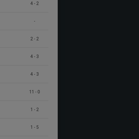
4
-
2
-
2
-
2
4
-
3
4
-
3
11
-
0
1
-
2
1
-
5