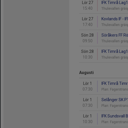
Lör 27
IFK Timrå Lag1 
15:40
Thulevallen gräs
Lör 27
Kovlands IF - I
17:40
Thulevallen gräs
Sön 28
Söråkers FF Rö
09:50
Thulevallen gräs
Sön 28
IFK Timrå Lag1 
10:30
Thulevallen gräs
Augusti
Lör 1
IFK Timrå Timr
07:30
Plan: Fagerstra
Lör 1
Selånger SK P1
07:30
Plan: Fagerstran
Lör 1
IFK Sundsvall 
10:30
Plan: Fagerstra