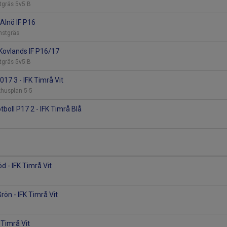
stgräs 5v5 B
 Alnö IF P16
onstgräs
 Kovlands IF P16/17
stgräs 5v5 B
017 3 - IFK Timrå Vit
khusplan 5-5
boll P17 2 - IFK Timrå Blå
a
d - IFK Timrå Vit
Grön - IFK Timrå Vit
K Timrå Vit