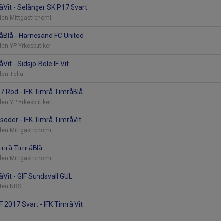
åVit - Selånger SK P17 Svart
nden Mittgastronomi
åBlå - Härnösand FC United
den YP Yrkesbutiker
Vit - Sidsjö-Böle IF Vit
den Telia
7 Röd - IFK Timrå TimråBlå
den YP Yrkesbutiker
 söder - IFK Timrå TimråVit
nden Mittgastronomi
 Timrå TimråBlå
nden Mittgastronomi
åVit - GIF Sundsvall GUL
nden NRS
F 2017 Svart - IFK Timrå Vit