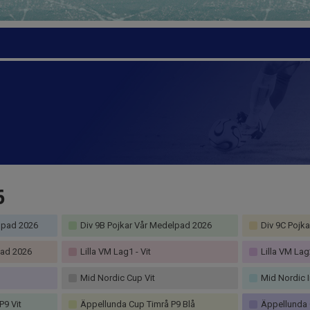
6
lpad 2026
Div 9B Pojkar Vår Medelpad 2026
Div 9C Pojk
pad 2026
Lilla VM Lag1 - Vit
Lilla VM Lag2
Mid Nordic Cup Vit
Mid Nordic I
P9 Vit
Äppellunda Cup Timrå P9 Blå
Äppellunda C