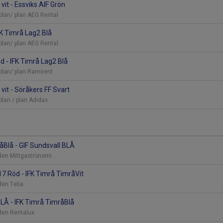
vit - Essviks AIF Grön
plan/ plan AEG Rental
FK Timrå Lag2 Blå
plan/ plan AEG Rental
d - IFK Timrå Lag2 Blå
plan/ plan Ramirent
vit - Söråkers FF Svart
plan / plan Adidas
åBlå - GIF Sundsvall BLÅ
nden Mittgastronomi
7 Röd - IFK Timrå TimråVit
den Telia
BLÅ - IFK Timrå TimråBlå
nden Rentalux