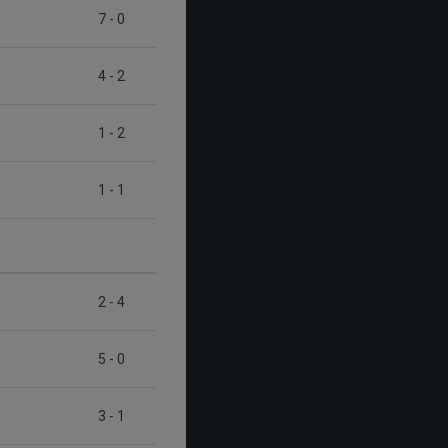
7
-
0
4
-
2
1
-
2
1
-
1
2
-
4
5
-
0
3
-
1