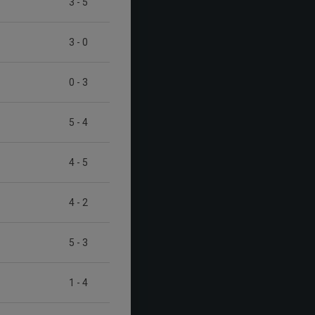
3
-
5
3
-
0
0
-
3
5
-
4
4
-
5
4
-
2
5
-
3
1
-
4