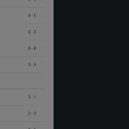
4
-
5
0
-
2
8
-
8
3
-
9
3
-
1
2
-
3