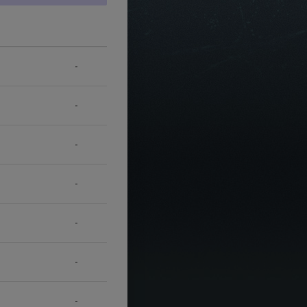
-
-
-
-
-
-
-