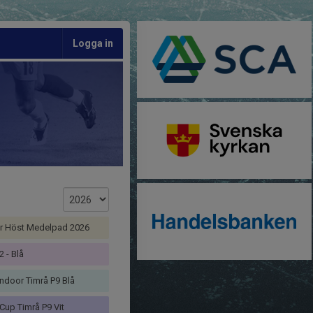
Logga in
ar Höst Medelpad 2026
 - Blå
ndoor Timrå P9 Blå
up Timrå P9 Vit