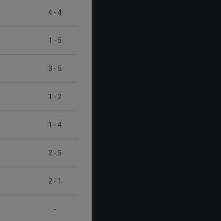
4
-
4
1
-
5
3
-
5
1
-
2
1
-
4
2
-
5
2
-
1
-