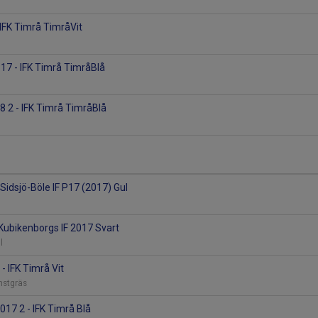
IFK Timrå TimråVit
P17 - IFK Timrå TimråBlå
8 2 - IFK Timrå TimråBlå
 Sidsjö-Böle IF P17 (2017) Gul
- Kubikenborgs IF 2017 Svart
ll
 - IFK Timrå Vit
onstgräs
017 2 - IFK Timrå Blå