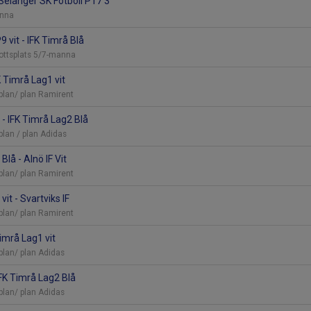
 Selånger SK Fotboll P17 3
anna
9 vit - IFK Timrå Blå
rottsplats 5/7-manna
FK Timrå Lag1 vit
plan/ plan Ramirent
 - IFK Timrå Lag2 Blå
plan / plan Adidas
Blå - Alnö IF Vit
plan/ plan Ramirent
vit - Svartviks IF
plan/ plan Ramirent
Timrå Lag1 vit
plan/ plan Adidas
IFK Timrå Lag2 Blå
plan/ plan Adidas