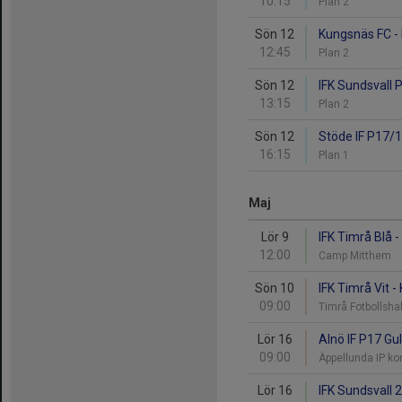
10:15
Plan 2
Sön 12
Kungsnäs FC - 
12:45
Plan 2
Sön 12
IFK Sundsvall 
13:15
Plan 2
Sön 12
Stöde IF P17/1
16:15
Plan 1
Maj
Lör 9
IFK Timrå Blå -
12:00
Camp Mitthem
Sön 10
IFK Timrå Vit 
09:00
Timrå Fotbollsha
Lör 16
Alnö IF P17 Gul
09:00
Äppellunda IP k
Lör 16
IFK Sundsvall 2