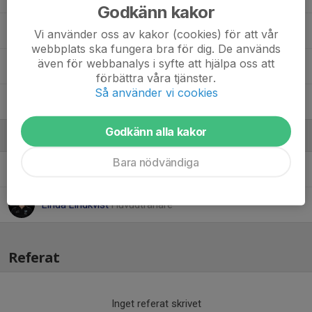
Godkänn kakor
17. Adrian Nilsson
Vi använder oss av kakor (cookies) för att vår
webbplats ska fungera bra för dig. De används
även för webbanalys i syfte att hjälpa oss att
20. Walter Lindkvist
förbättra våra tjänster.
Så använder vi cookies
25. Melwin Lundqvist
Godkänn alla kakor
Ledare
Bara nödvändiga
Tova Isaksson
Assisterande tränare
Linda Lindkvist
Huvudtränare
Referat
Inget referat skrivet