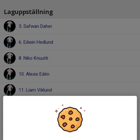
Laguppställning
5. Safwan Daher
6. Edwin Hedlund
8. Niko Knuutti
10. Alexis Edén
11. Liam Viklund
12. Joel Cadil
Dolt namn
16. Albin Mattsson östling