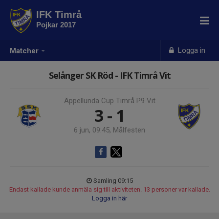
IFK Timrå
Pojkar 2017
Logga in
Matcher
Selånger SK Röd - IFK Timrå Vit
Äppellunda Cup Timrå P9 Vit
3 - 1
6 jun, 09:45, Målfesten
Samling 09:15
Endast kallade kunde anmäla sig till aktiviteten. 13 personer var kallade.
Logga in här