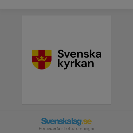
För
smarta
idrottsföreningar