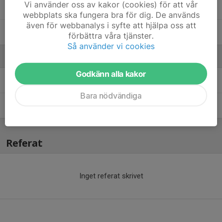
Vi använder oss av kakor (cookies) för att vår
18. Kevin Millebjer
webbplats ska fungera bra för dig. De används
även för webbanalys i syfte att hjälpa oss att
20. Walter Lindkvist
förbättra våra tjänster.
Så använder vi cookies
Ledare
Godkänn alla kakor
Tova Isaksson
Assisterande tränare
Bara nödvändiga
Linda Lindkvist
Huvudtränare
Referat
Inget referat skrivet