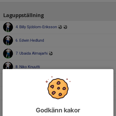
Laguppställning
4. Billy Sjöblom-Eriksson
6. Edwin Hedlund
7. Ubaida Almajarhi
8. Niko Knuutti
9. Edvin Edström
10. Alexis Edén
17. Adrian Nilsson
Godkänn kakor