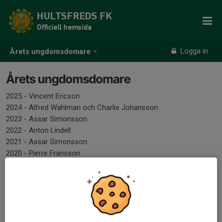
HULTSFREDS FK
Officiell hemsida
Logga in
Årets ungdomsdomare
Årets ungdomsdomare
2025 - Vincent Ericson
2024 - Alfred Wahlman och Charlie Johansson
2023 - Assar Simonsson
2022 - Anton Lindell
2021 - Assar Simonsson
2020 - Pierre Fransson
2019 - Julia Johansson