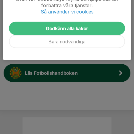
HFK vill se till att så många som möjligt så länge som
förbättra våra tjänster.
Så använder vi cookies
möjligt bidrar till föreningens verksamhet.
HFK vill ge fotbollsspelare en meningsfull och fostrande
fritidssysselsättning samt utveckla idrottsliga förmågor. 
Godkänn alla kakor
HFK vill engagera så många som möjligt och skapa intresse
för vår verksamhet.
Bara nödvändiga
HFK vill sträva efter att hålla en hög kvalitet som ger såväl
bredd som topp.
Läs Fotbollshandboken