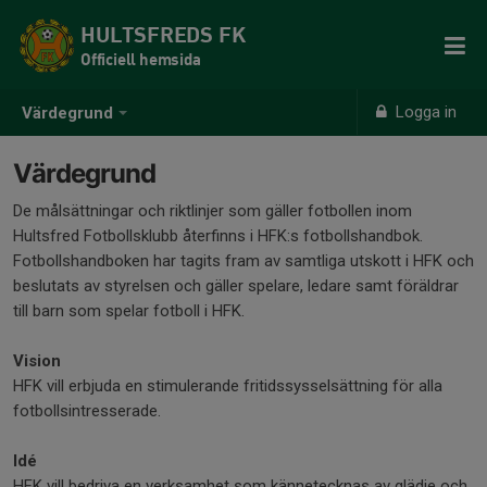
HULTSFREDS FK
Officiell hemsida
Logga in
Värdegrund
Värdegrund
De målsättningar och riktlinjer som gäller fotbollen inom
Hultsfred Fotbollsklubb återfinns i HFK:s fotbollshandbok.
Fotbollshandboken har tagits fram av samtliga utskott i HFK och
beslutats av styrelsen och gäller spelare, ledare samt föräldrar
till barn som spelar fotboll i HFK.
Vision
HFK vill erbjuda en stimulerande fritidssysselsättning för alla
fotbollsintresserade.
Idé
HFK vill bedriva en verksamhet som kännetecknas av glädje och