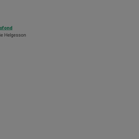
esfond
lie Helgesson