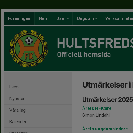
Föreningen
Herr
Dam
Ungdom
Verksamhete
HULTSFRED
Officiell hemsida
Utmärkelser i
Hem
Nyheter
Utmärkelser 2025
Årets HFK:are
Våra lag
Simon Lindahl
Kalender
Årets ungdomsledare