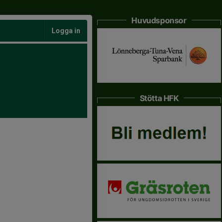
Huvudsponsor
Logga in
Stötta HFK