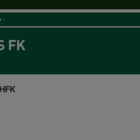
n
S FK
 HFK