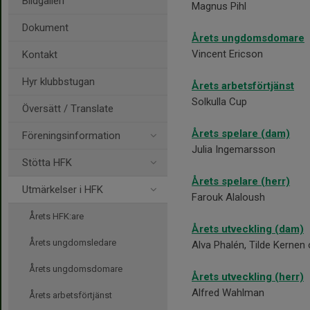
Bildgalleri
Magnus Pihl
Dokument
Årets ungdomsdomare
Vincent Ericson
Kontakt
Hyr klubbstugan
Årets arbetsförtjänst
Solkulla Cup
Översätt / Translate
Årets spelare (dam)
Föreningsinformation
Julia Ingemarsson
Stötta HFK
Årets spelare (herr)
Utmärkelser i HFK
Farouk Alaloush
Årets HFK:are
Årets utveckling (dam)
Årets ungdomsledare
Alva Phalén, Tilde Kerne
Årets ungdomsdomare
Årets utveckling (herr)
Alfred Wahlman
Årets arbetsförtjänst