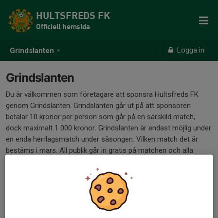
HULTSFREDS FK
Officiell hemsida
Logga in
Grindslanten
Grindslanten
Du är välkommen som företagare att sponsra Hultsfreds FK
genom Grindslanten. Grindslanten går ut på att sponsoren
betalar 10 kronor per person som går på en särskild match,
dock maximalt 1 000 kronor. Grindslanten är endast möjlig under
en enda herrlagsmatch under säsongen. Vilken match det är
bestäms i mars. All publik går in gratis på matchen och alla
sponsorer som är med i Grindslanten får sitt namn uppropad
genom speaker.
Är du intresserad av Grindslanten? Kontakta då kansliet via mejl
på info@hultsfredfk.nu eller via telefon på 0495-125 85.