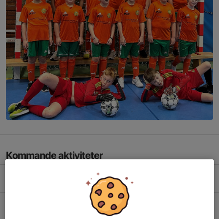
Kommande aktiviteter
Tis 11/8
Träning
17:00-18:30
Fotbollsfältet 1, Hultsfred
Tor 13/8
Träning
17:00-18:30
Fotbollsfältet 1, Hultsfred