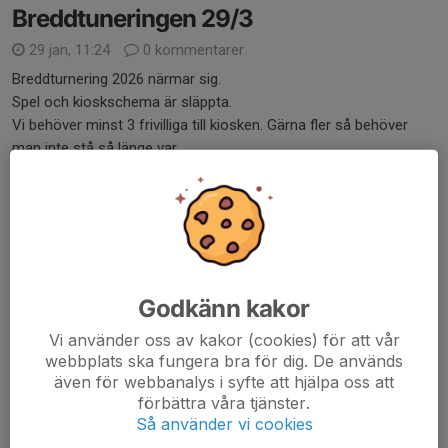
Breddtuneringen 29/3
29 jan, 11:24
0 kommentarer
Breddturnering 2026 närmar sig.
Spel och kioskschema är släppta.
Vi behöver minst 3 frivilliga till kiosken. Gärna fler så behöver
man inte stå så länge var.
Arbetsuppgifter & tider
Grill – Motion, P12 & P14
7–11 - P12
Godkänn kakor
11–16...
Läs mer
Vi använder oss av kakor (cookies) för att vår
webbplats ska fungera bra för dig. De används
även för webbanalys i syfte att hjälpa oss att
Info
förbättra våra tjänster.
Så använder vi cookies
9 jan, 12:16
0 kommentarer