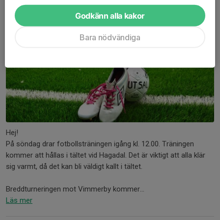
Godkänn alla kakor
Bara nödvändiga
Hej!
På söndag drar fotbollsträningen igång kl. 12.00. Träningen
kommer att hållas i tältet vid Hagadal. Det är viktigt att alla klär
sig varmt, då det kan bli väldigt kallt i tältet.
Breddturneringen mot Vimmerby kommer...
Läs mer