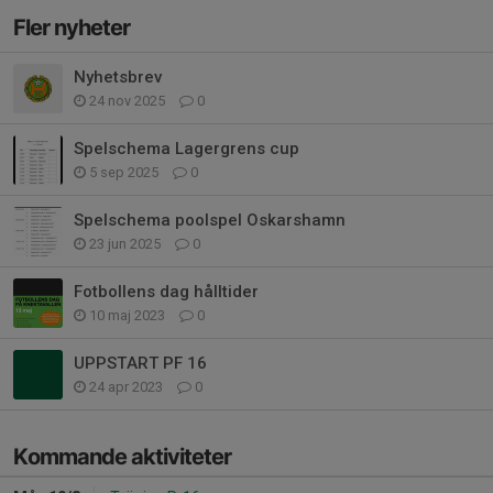
Fler nyheter
Nyhetsbrev
24 nov 2025
0
Spelschema Lagergrens cup
5 sep 2025
0
Spelschema poolspel Oskarshamn
23 jun 2025
0
Fotbollens dag hålltider
10 maj 2023
0
UPPSTART PF 16
24 apr 2023
0
Kommande aktiviteter