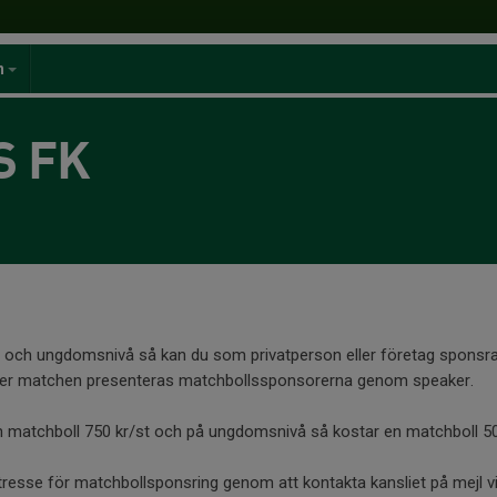
n
S FK
 och ungdomsnivå så kan du som privatperson eller företag spons
der matchen presenteras matchbollssponsorerna genom speaker.
n matchboll 750 kr/st och på ungdomsnivå så kostar en matchboll 50
esse för matchbollsponsring genom att kontakta kansliet på mejl v