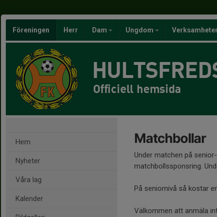
Föreningen
Herr
Dam
Ungdom
Verksamhete
HULTSFRED
Officiell hemsida
Matchbollar
Hem
Under matchen på senior-
Nyheter
matchbollssponsring. Un
Våra lag
På seniornivå så kostar e
Kalender
Välkommen att anmäla intr