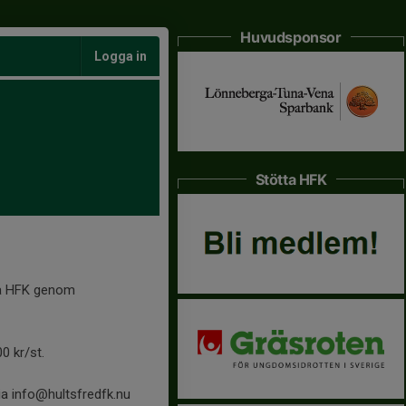
Huvudsponsor
Logga in
Stötta HFK
ra HFK genom
0 kr/st.
ia info@hultsfredfk.nu