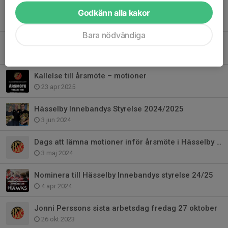
Kallelse Hässelby SK Innebandy årsmöte och dagordning
Godkänn alla kakor
13 maj 2025
Bara nödvändiga
Nominera till Hässelby Innebandys styrelse 2025/2026
23 apr 2025
Kallelse till årsmöte – motioner
23 apr 2025
Hässelby Innebandys Styrelse 2024/2025
3 jun 2024
Dags att lämna motioner inför årsmöte i Hässelby SK Innebandy
3 maj 2024
Nominera till Hässelby Innebandys styrelse 24/25
4 apr 2024
Jonni Perssons sista arbetsdag fredag 27 oktober
26 okt 2023