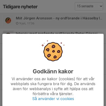
Tidigare nyheter
Möt Jörgen Aronsson - ny ordförande i Hässelby Innebandy
9 jun, 17:36
Intervju med avgående ordförande Peter Gönzci
3 jun, 09:10
Ny styrelse vald för Hässelby SK Innebandy
3 jun, 00:42
Årsmöte 2 juni - motioner
3 maj, 16:17
Godkänn kakor
Vi använder oss av kakor (cookies) för att vår
Nominera till Hässelby Innebandys Styrelse 2026/2027
webbplats ska fungera bra för dig. De används
10 apr, 17:31
även för webbanalys i syfte att hjälpa oss att
förbättra våra tjänster.
Årsmöte genomfört - styrelsen 2025/2026
Så använder vi cookies
3 jun 2025