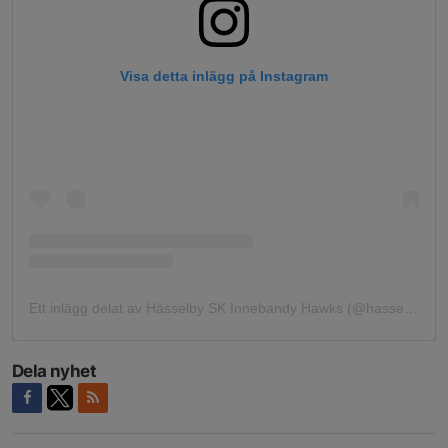
Visa detta inlägg på Instagram
Ett inlägg delat av Hässelby SK Innebandy Hawks (@hasselbyhawks)
Dela nyhet