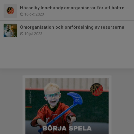
Hässelby Innebandy omorganiserar för att bättre möta föreningens behov
16 okt 2023
Omorganisation och omfördelning av resurserna
10 jul 2023