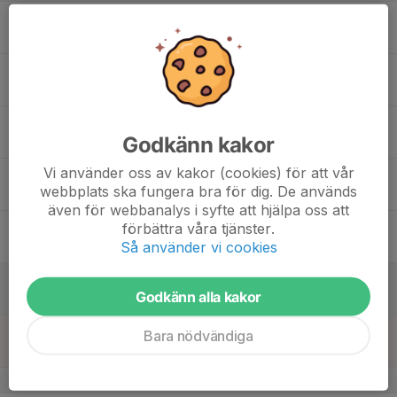
17
16:00
Träning P2016
17:00
Mån
Hässelbyhallen
18
Tis
19
17:00
Träning P2016
Godkänn kakor
18:00
Ons
Hässelbyhallens motionsrum
Vi använder oss av kakor (cookies) för att vår
20
webbplats ska fungera bra för dig. De används
Tor
även för webbanalys i syfte att hjälpa oss att
21
förbättra våra tjänster.
Så använder vi cookies
Fre
22
Godkänn alla kakor
Lör
23
Bara nödvändiga
Sön
v.35