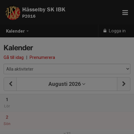
Hässelby SK IBK
P2016
Logga in
Kalender
Kalender
Gå till idag
|
Prenumerera
Augusti 2026
1
Lör
2
Sön
v.32