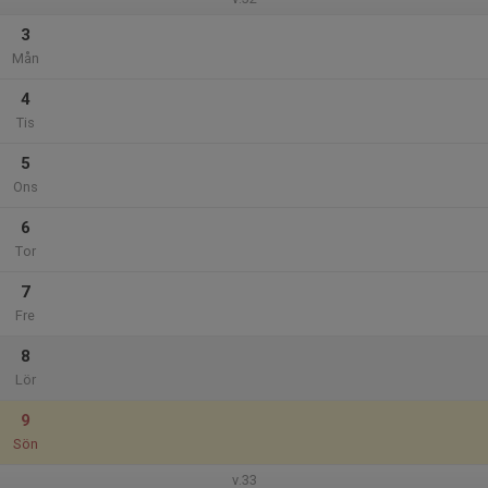
3
Mån
4
Tis
5
Ons
6
Tor
7
Fre
8
Lör
9
Sön
v.33