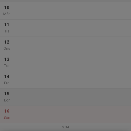
10
Mån
11
Tis
12
Ons
13
Tor
14
Fre
15
Lör
16
Sön
v.34