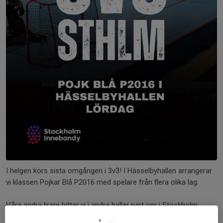
I helgen körs sista omgången i 3v3! I Hässelbyhallen arrangerar
vi klassen Pojkar Blå P2016 med spelare från flera olika lag.
Våra andra lirare hittar vi i andra hallar runt om i Stockholm: