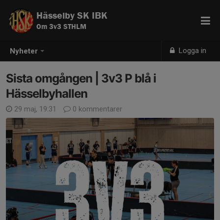
Hässelby SK IBK
Om 3v3 STHLM
Logga in
Nyheter
Sista omgången | 3v3 P blå i
Hässelbyhallen
29 maj, 19:31
0 kommentarer