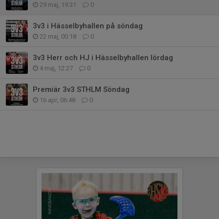
29 maj, 19:31
0
3v3 i Hässelbyhallen på söndag
22 maj, 00:18
0
3v3 Herr och HJ i Hässelbyhallen lördag
4 maj, 12:27
0
Premiär 3v3 STHLM Söndag
16 apr, 06:48
0