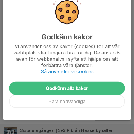
LÖRDAG
Damjunior | Ingarö Sporthall
F2009/2010 | Österåkers Multiarena
F2011/2012 | Österåkers Multiarena
HERR | Tungelsta Sporthall
Godkänn kakor
P Röd 2012 | Hägerneholmshallen
Vi använder oss av kakor (cookies) för att vår
SÖNDAG
webbplats ska fungera bra för dig. De används
HJ | Björkebyhallen
även för webbanalys i syfte att hjälpa oss att
förbättra våra tjänster.
Så använder vi cookies
Stort lycka till alla!
Dela nyhet
Godkänn alla kakor
Bara nödvändiga
Tidigare nyheter
Sista omgången | 3v3 P blå i Hässelbyhallen