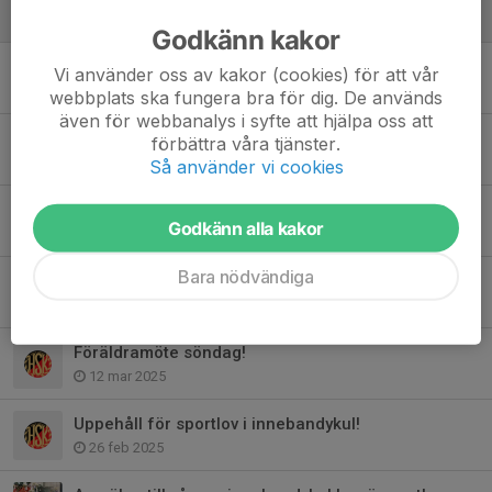
3 jul, 22:10
Godkänn kakor
Handelsbanken - ny partner för Innebandykul
Vi använder oss av kakor (cookies) för att vår
27 okt 2025
webbplats ska fungera bra för dig. De används
även för webbanalys i syfte att hjälpa oss att
Unihoc och Klubbhuset knattepaket på Hawksdagen!
förbättra våra tjänster.
10 sep 2025
Så använder vi cookies
Träningstider innebandykul klara!
Godkänn alla kakor
5 aug 2025
Bara nödvändiga
Börja spela innebandy!
17 mar 2025
Föräldramöte söndag!
12 mar 2025
Uppehåll för sportlov i innebandykul!
26 feb 2025