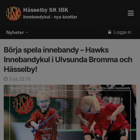
Hässelby SK IBK
Innebandykul - nya knattar
Logga in
Nyheter
Börja spela innebandy – Hawks
Innebandykul i Ulvsunda Bromma och
Hässelby!
3 jul, 22:10