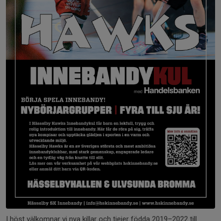
I höst välkomnar vi nya killar och tjejer födda 2019–2022 till