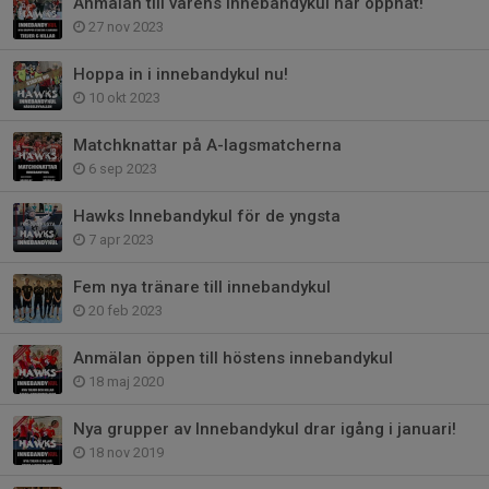
Anmälan till vårens innebandykul har öppnat!
27 nov 2023
Hoppa in i innebandykul nu!
10 okt 2023
Matchknattar på A-lagsmatcherna
6 sep 2023
Hawks Innebandykul för de yngsta
7 apr 2023
Fem nya tränare till innebandykul
20 feb 2023
Anmälan öppen till höstens innebandykul
18 maj 2020
Nya grupper av Innebandykul drar igång i januari!
18 nov 2019