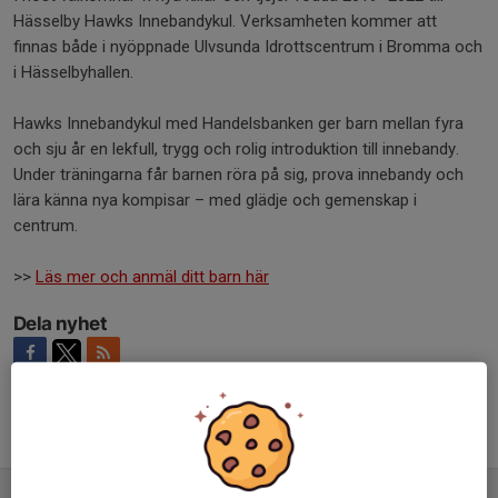
Hässelby Hawks Innebandykul. Verksamheten kommer att
finnas både i nyöppnade Ulvsunda Idrottscentrum i Bromma och
i Hässelbyhallen.
Hawks Innebandykul med Handelsbanken ger barn mellan fyra
och sju år en lekfull, trygg och rolig introduktion till innebandy.
Under träningarna får barnen röra på sig, prova innebandy och
lära känna nya kompisar – med glädje och gemenskap i
centrum.
>>
Läs mer och anmäl ditt barn här
Dela nyhet
Tidigare nyheter
Börja spela innebandy – Hawks Innebandykul i Ulvsunda Bromma och Hässelby!