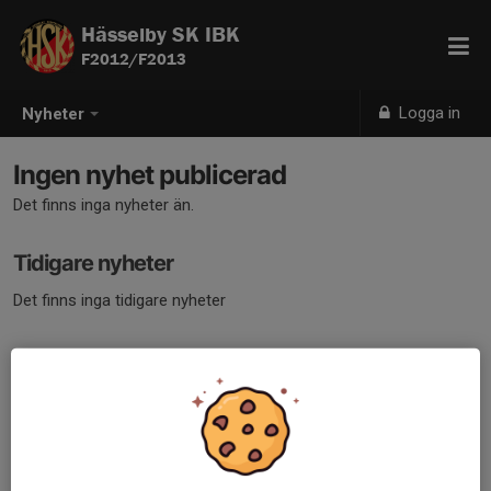
Hässelby SK IBK
F2012/F2013
Logga in
Nyheter
Ingen nyhet publicerad
Det finns inga nyheter än.
Tidigare nyheter
Det finns inga tidigare nyheter