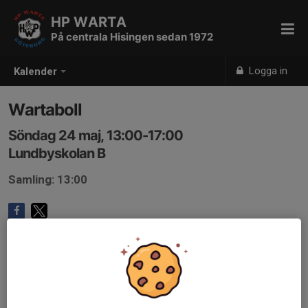
HP WARTA
På centrala Hisingen sedan 1972
Logga in
Kalender
Wartaboll
Söndag 24 maj, 13:00-17:00
Lundbyskolan B
Samling: 13:00