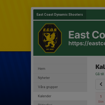
East Coast Dynamic Shooters
East C
https://east
Ka
Hem
Gå till
Nyheter
Våra grupper
Kalender
1
Sön