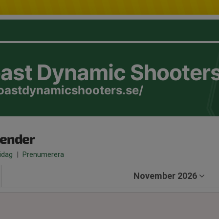
oast Dynamic Shooter
coastdynamicshooters.se/
lender
 idag
|
Prenumerera
November 2026