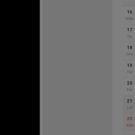
16
Mån
17
Tis
18
Ons
19
Tor
20
Fre
21
Lör
22
Sön