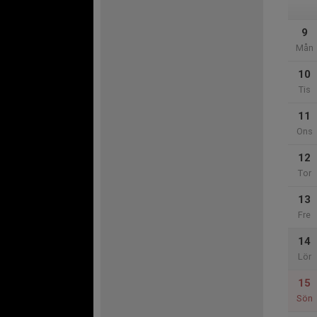
9
Mån
10
Tis
11
Ons
12
Tor
13
Fre
14
Lör
15
Sön