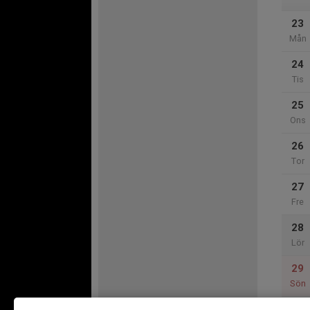
23
Mån
24
Tis
25
Ons
26
Tor
27
Fre
28
Lör
29
Sön