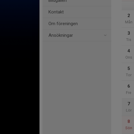
Bildgalleri
Kontakt
2
Mån
Om föreningen
3
Ansökningar
Tis
4
Ons
5
Tor
6
Fre
7
Lör
8
Sön