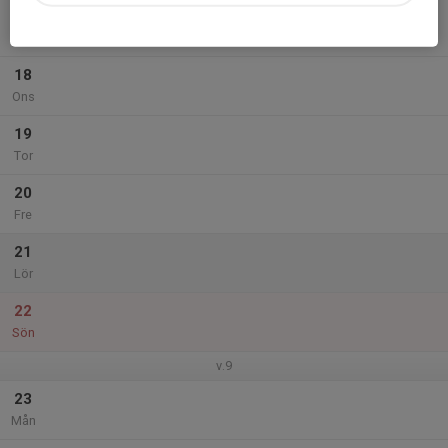
17
Tis
18
Ons
19
Tor
20
Fre
21
Lör
22
Sön
v.9
23
Mån