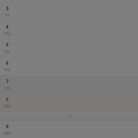
3
Tis
4
Ons
5
Tor
6
Fre
7
Lör
8
Sön
v.7
9
Mån