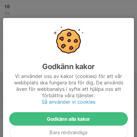
10
Tis
11
Ons
12
Tor
13
Godkänn kakor
Fre
Vi använder oss av kakor (cookies) för att vår
14
webbplats ska fungera bra för dig. De används
Lör
även för webbanalys i syfte att hjälpa oss att
förbättra våra tjänster.
15
Så använder vi cookies
Sön
v.8
Godkänn alla kakor
16
Mån
Bara nödvändiga