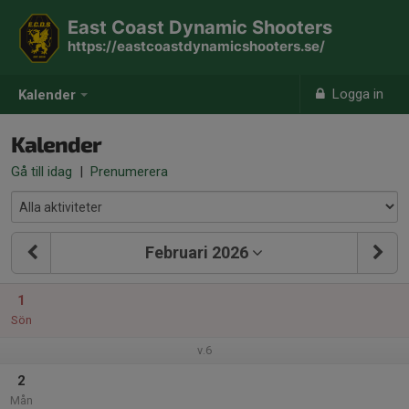
East Coast Dynamic Shooters
https://eastcoastdynamicshooters.se/
Logga in
Kalender
Kalender
Gå till idag
|
Prenumerera
Februari 2026
1
Sön
v.6
2
Mån