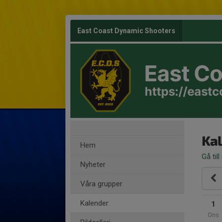
East Coast Dynamic Shooters
East C
https://east
Ka
Hem
Gå till
Nyheter
Våra grupper
Kalender
1
Ons