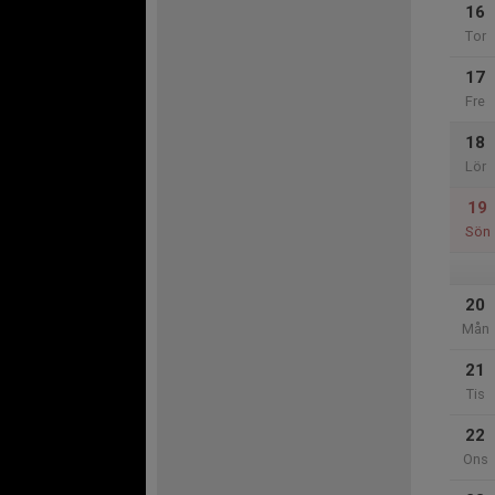
16
Tor
17
Fre
18
Lör
19
Sön
20
Mån
21
Tis
22
Ons