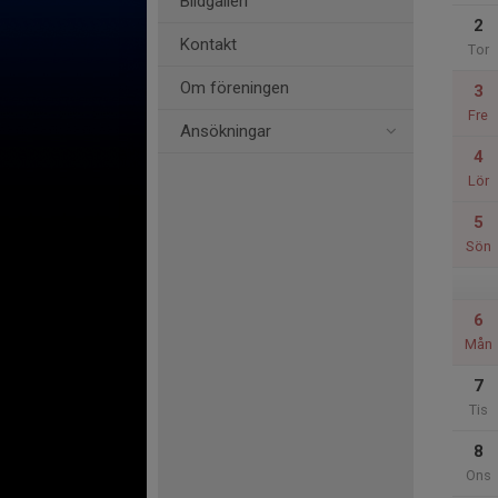
Bildgalleri
2
Kontakt
Tor
Om föreningen
3
Fre
Ansökningar
4
Lör
5
Sön
6
Mån
7
Tis
8
Ons