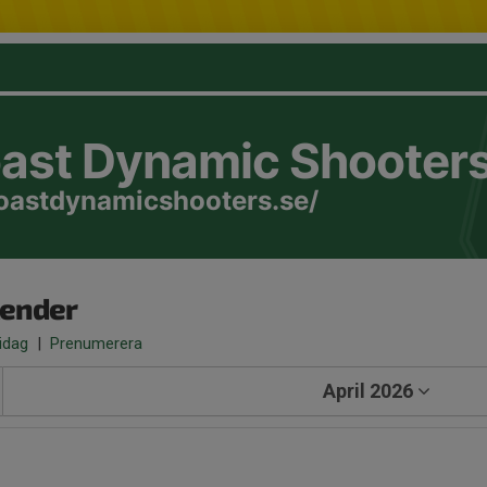
oast Dynamic Shooter
coastdynamicshooters.se/
lender
 idag
|
Prenumerera
April 2026