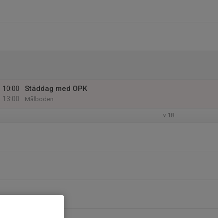
10:00
Städdag med OPK
13:00
Målboden
v.18