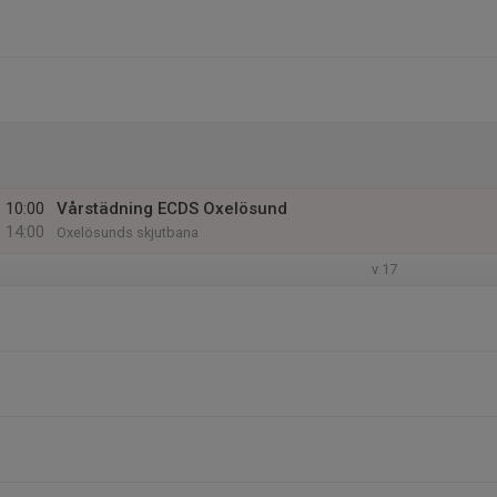
10:00
Vårstädning ECDS Oxelösund
14:00
Oxelösunds skjutbana
v.17