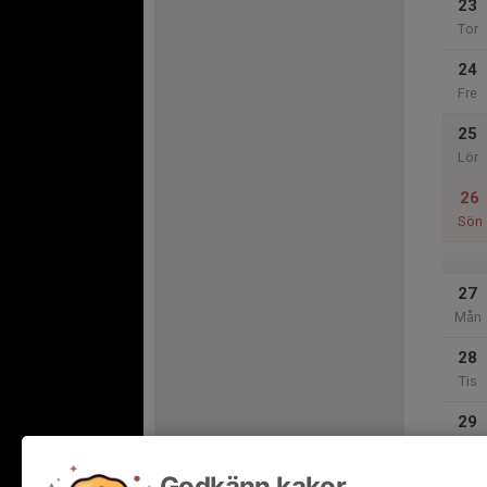
23
Tor
24
Fre
25
Lör
26
Sön
27
Mån
28
Tis
29
Ons
Godkänn kakor
30