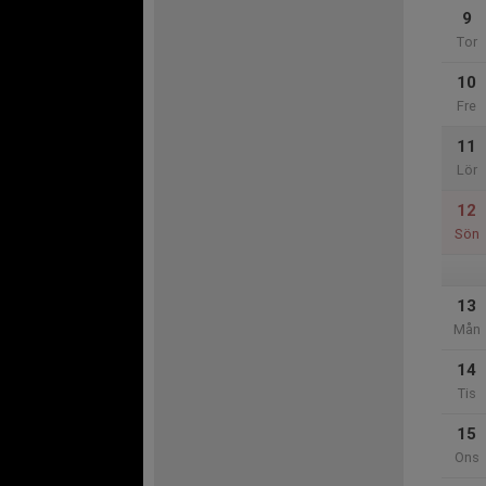
9
Tor
10
Fre
11
Lör
12
Sön
13
Mån
14
Tis
15
Ons