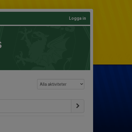
Logga in
s