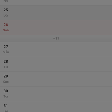
Fre
25
Lör
26
Sön
v.31
27
Mån
28
Tis
29
Ons
30
Tor
31
Fre