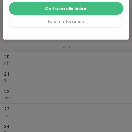
Fre
Godkänn alla kakor
18
Lör
Bara nödvändiga
19
Sön
v.30
20
Mån
21
Tis
22
Ons
23
Tor
24