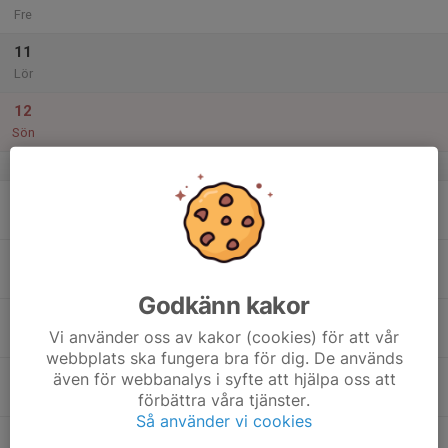
Fre
11
Lör
12
Sön
v.29
13
Mån
14
Tis
Godkänn kakor
15
Vi använder oss av kakor (cookies) för att vår
Ons
webbplats ska fungera bra för dig. De används
16
även för webbanalys i syfte att hjälpa oss att
förbättra våra tjänster.
Tor
Så använder vi cookies
17