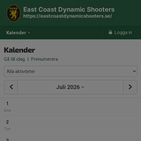
East Coast Dynamic Shooters
https://eastcoastdynamicshooters.se/
Logga in
Kalender
Kalender
Gå till idag
|
Prenumerera
Juli 2026
1
Ons
2
Tor
3