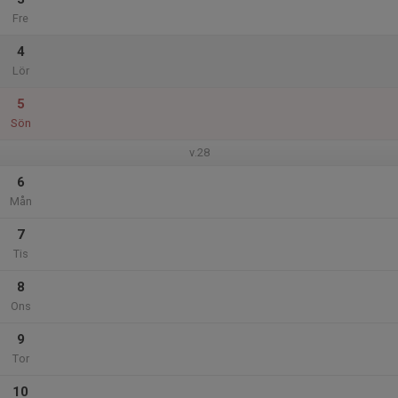
Fre
4
Lör
5
Sön
v.28
6
Mån
7
Tis
8
Ons
9
Tor
10