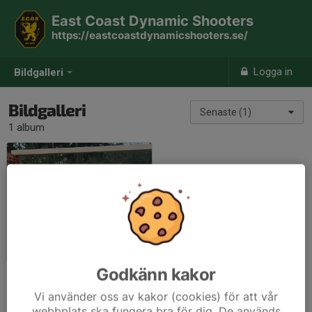
East Coast Dynamic Shooters
https://eastcoastdynamicshooters.se/
Logga in
Bildgalleri
Bildgalleri
Senaste (1)
1 album
Skytte
2023-04-17
|
9 st
Godkänn kakor
Vi använder oss av kakor (cookies) för att vår
webbplats ska fungera bra för dig. De används