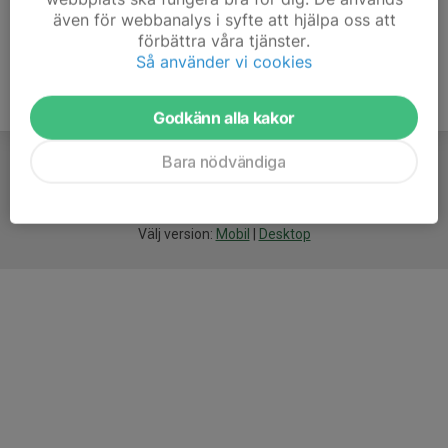
även för webbanalys i syfte att hjälpa oss att
förbättra våra tjänster.
Så använder vi cookies
Godkänn alla kakor
Bara nödvändiga
För
smarta
idrottsföreningar
Välj version:
Mobil
|
Desktop