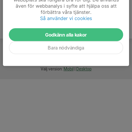
även för webbanalys i syfte att hjälpa oss att
förbättra våra tjänster.
Så använder vi cookies
Godkänn alla kakor
Bara nödvändiga
För
smarta
idrottsföreningar
Välj version:
Mobil
|
Desktop