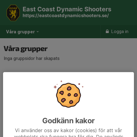
East Coast Dynamic Shooters
https://eastcoastdynamicshooters.se/
Logga in
Våra grupper
Våra grupper
Inga gruppsidor har skapats
Godkänn kakor
Vi använder oss av kakor (cookies) för att vår
webbplats ska fungera bra för dig. De används