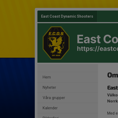
East Coast Dynamic Shooters
East C
https://east
Om
Hem
East
Nyheter
Välko
Våra grupper
Norrk
Kalender
Med en