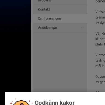
Bildgalleri
gemens
Kontakt
Vi fo
grenar
Om föreningen
av dyn
Ansökningar
Vår k
klubbt
plats 
Vi tro
tävlin
mål i
Oavset
av gem
Gå me
av äve
Godkänn kakor