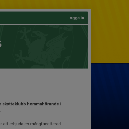
Logga in
s
e skytteklubb hemmahörande i
.
er att erbjuda en mångfacetterad