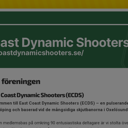
oast Dynamic Shooter
coastdynamicshooters.se/
 föreningen
 Coast Dynamic Shooters (ECDS)
mmen till East Coast Dynamic Shooters (ECDS) – en pulserand
öping och baserad vid de mångsidiga skjutbanorna i Oxelösund
 medlemsbas på omkring 90 entusiastiska deltagare är vi stolta öv