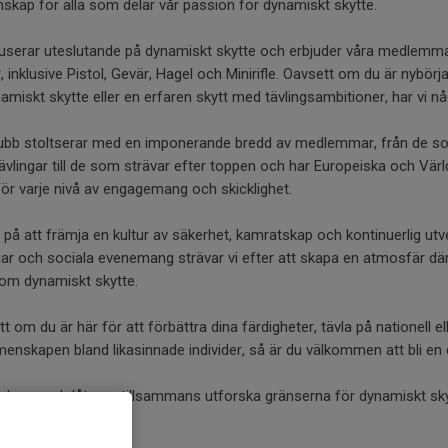
kap för alla som delar vår passion för dynamiskt skytte.
kuserar uteslutande på dynamiskt skytte och erbjuder våra medlemma
, inklusive Pistol, Gevär, Hagel och Minirifle. Oavsett om du är nybör
amiskt skytte eller en erfaren skytt med tävlingsambitioner, har vi nå
lubb stoltserar med en imponerande bredd av medlemmar, från de s
ävlingar till de som strävar efter toppen och har Europeiska och Vär
för varje nivå av engagemang och skicklighet.
r på att främja en kultur av säkerhet, kamratskap och kontinuerlig ut
gar och sociala evenemang strävar vi efter att skapa en atmosfär d
nom dynamiskt skytte.
t om du är här för att förbättra dina färdigheter, tävla på nationell elle
enskapen bland likasinnade individer, så är du välkommen att bli en 
d oss och låt oss tillsammans utforska gränserna för dynamiskt sky
ntyr.