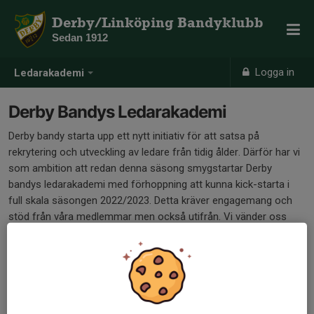
Derby/Linköping Bandyklubb
Sedan 1912
Logga in
Ledarakademi
Derby Bandys Ledarakademi
Derby bandy starta upp ett nytt initiativ för att satsa på
rekrytering och utveckling av ledare från tidig ålder. Därför har vi
som ambition att redan denna säsong smygstartar Derby
bandys ledarakademi med förhoppning att kunna kick-starta i
full skala säsongen 2022/2023. Detta kräver engagemang och
stöd från våra medlemmar men också utifrån. Vi vänder oss
därför till både
föreningens aktiva och tidigare medlemmar
samt
företagare och näringsliv.
Klicka på respektive länk och läs så
förstår du att du är en viktig kugge i detta initiativ oavsett om du
idag är spelare, ledare, förälder eller företagare!