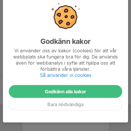
us_2025
Läs mer om hur man som förening beställer biljetter till övriga
matcher här:
https://ifknorrkoping.se/biljetter/foreningsbiljetter/
Godkänn kakor
Med vänlig hälsning,
Fabian Jansson
|
Evenemangsansvarig | IFK Norrköping
Vi använder oss av kakor (cookies) för att vår
Telefon: 076-4965695
webbplats ska fungera bra för dig. De används
www.ifknorrkoping.se
| Telefon: 011-21 55 00
även för webbanalys i syfte att hjälpa oss att
Besöks- och postadress: Ektorpsgatan 1, 603 37 Norrköping
förbättra våra tjänster.
Så använder vi cookies
Godkänn alla kakor
Bara nödvändiga