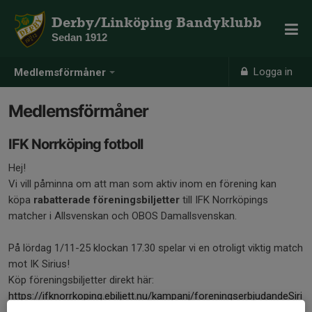
Derby/Linköping Bandyklubb
Sedan 1912
Logga in
Medlemsförmåner
Medlemsförmåner
IFK Norrköping fotboll
Hej!
Vi vill påminna om att man som aktiv inom en förening kan
köpa
rabatterade föreningsbiljetter
till IFK Norrköpings
matcher i Allsvenskan och OBOS Damallsvenskan.
På lördag 1/11-25 klockan 17.30 spelar vi en otroligt viktig match
mot IK Sirius!
Köp föreningsbiljetter direkt här:
https://ifknorrkoping.ebiljett.nu/kampanj/foreningserbjudandeSiri