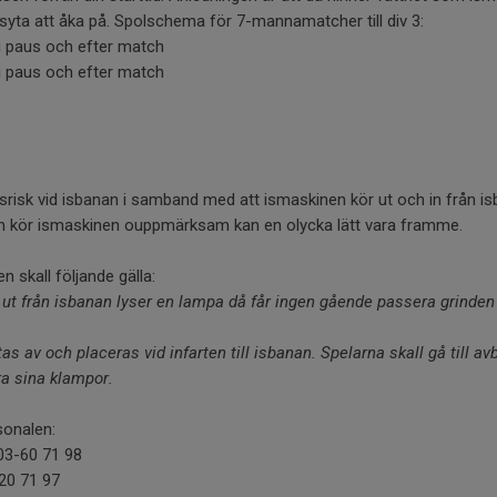
 isyta att åka på. Spolschema för 7-mannamatcher till div 3:
 i paus och efter match
 i paus och efter match
cksrisk vid isbanan i samband med att ismaskinen kör ut och in från is
 kör ismaskinen ouppmärksam kan en olycka lätt vara framme.
n skall följande gälla:
 ut från isbanan lyser en lampa då får ingen gående passera grinden i
tas av och placeras vid infarten till isbanan. Spelarna skall gå till a
ra sina klampor.
sonalen:
703-60 71 98
-20 71 97