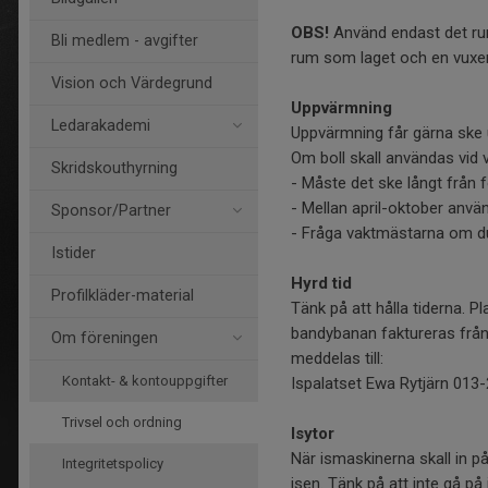
OBS!
Använd endast det rum 
Bli medlem - avgifter
rum som laget och en vuxen sk
Vision och Värdegrund
Uppvärmning
Ledarakademi
Uppvärmning får gärna ske 
Om boll skall användas vid 
Skridskouthyrning
- Måste det ske långt från f
- Mellan april-oktober anvä
Sponsor/Partner
- Fråga vaktmästarna om du
Istider
Hyrd tid
Profilkläder-material
Tänk på att hålla tiderna. Pla
bandybanan faktureras från
Om föreningen
meddelas till:
Kontakt- & kontouppgifter
Ispalatset Ewa Rytjärn 013
Trivsel och ordning
Isytor
När ismaskinerna skall in på
Integritetspolicy
isen. Tänk på att inte gå på