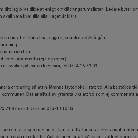
ditt lag blivit tilldelat enligt omklädningsrumslistan. Ledare byter 
all vara kvar tills alla i laget är klara.
utomhus. Det finns fina joggningsrundor vid Stångån.
värmning:
önster och bilar
nd gärna gräsmatta (ej bollplaner)
 är osäker på var du kan vara, tel 0734-36 69 93
nera er träning så att ni lämnas isyta/lokal i rätt tid. Alla beställda ti
 kommunen. Det är alltså av yttersta vikt att tid som ej kommer att
-20 71 97 samt Kansliet 013-10 10 33
 isen så får ingen mer än de två som flyttar burar eller annat materia
 isen förrän din starttid. Anledningen är att då hinner vattnet som is