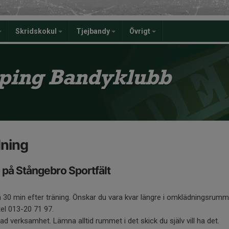
Skridskokul
Tjejbandy
Övrigt
ping Bandyklubb
dning
 på Stångebro Sportfält
 30 min efter träning. Önskar du vara kvar längre i omklädningsrum
tel 013-20 71 97.
tad verksamhet. Lämna alltid rummet i det skick du själv vill ha det.