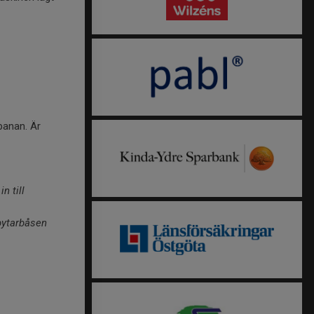
banan. Är
n till
vbytarbåsen