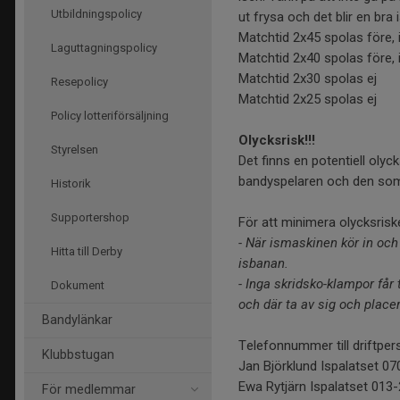
Utbildningspolicy
ut frysa och det blir en bra
Matchtid 2x45 spolas före,
Laguttagningspolicy
Matchtid 2x40 spolas före,
Matchtid 2x30 spolas ej
Resepolicy
Matchtid 2x25 spolas ej
Policy lotteriförsäljning
Olycksrisk!!!
Styrelsen
Det finns en potentiell oly
bandyspelaren och den som
Historik
Supportershop
För att minimera olycksriske
- När ismaskinen kör in och
Hitta till Derby
isbanan.
- Inga skridsko-klampor får 
Dokument
och där ta av sig och place
Bandylänkar
Telefonnummer till driftper
Klubbstugan
Jan Björklund Ispalatset 0
Ewa Rytjärn Ispalatset 013
För medlemmar