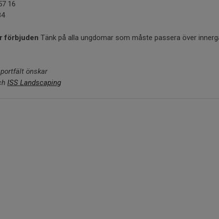
57 16
84
är förbjuden
Tänk på alla ungdomar som måste passera över innerg
portfält önskar
ch
ISS Landscaping