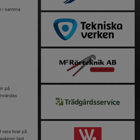
om i samma
der på
 användas
l vara kvar på
maskinen lagt