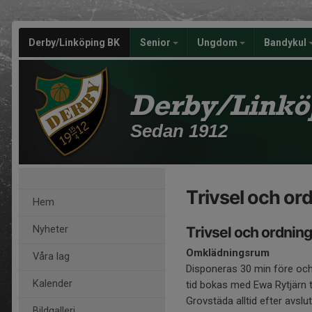
Derby/Linköping BK
Senior
Ungdom
Bandykul
Derby/Linkö
Sedan 1912
Trivsel och or
Hem
Nyheter
Trivsel och ordning
Omklädningsrum
Våra lag
Disponeras 30 min före och
Kalender
tid bokas med Ewa Rytjärn 
Grovstäda alltid efter avslu
Bildgalleri