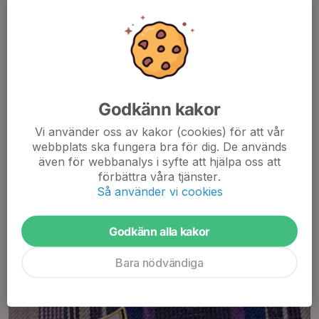
Godkänn kakor
Vi använder oss av kakor (cookies) för att vår
webbplats ska fungera bra för dig. De används
Våren travar på och så gör också planeringen inför nästa
även för webbanalys i syfte att hjälpa oss att
säsong. Inventering av befintliga ledare visar ett stort behov av
förbättra våra tjänster.
fler nya ledare till ungdomslagen inför nästa säsong, samt att de
Så använder vi cookies
vi har, vill fortsätta....
Läs mer
Godkänn alla kakor
Känn stolthet och visa upp vårt Derby!
Bara nödvändiga
16 feb 2024
0 kommentarer