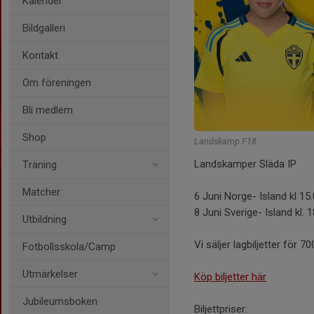
Kalender
Bildgalleri
Kontakt
Om föreningen
Bli medlem
Shop
Landskamp F18
Landskamper Släda IP
Träning
Matcher
6 Juni Norge- Island kl 15
8 Juni Sverige- Island kl. 
Utbildning
Vi säljer lagbiljetter för 
Fotbollsskola/Camp
Utmärkelser
Köp biljetter här
Jubileumsboken
Biljettpriser: