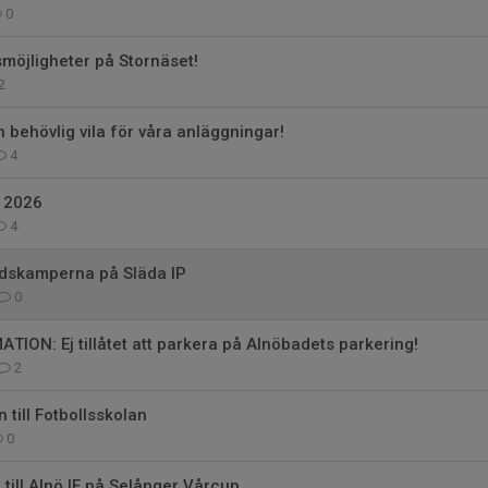
0
smöjligheter på Stornäset!
2
behövlig vila för våra anläggningar!
4
 2026
4
landskamperna på Släda IP
0
TION: Ej tillåtet att parkera på Alnöbadets parkering!
2
till Fotbollsskolan
0
 till Alnö IF på Selånger Vårcup