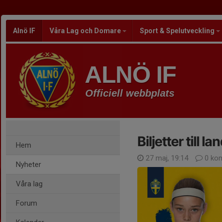
Alnö IF
Våra Lag och Domare
Sport & Spelutveckling
ALNÖ IF
Officiell webbplats
Biljetter till
Hem
27 maj, 19:14
0 ko
Nyheter
Våra lag
Forum