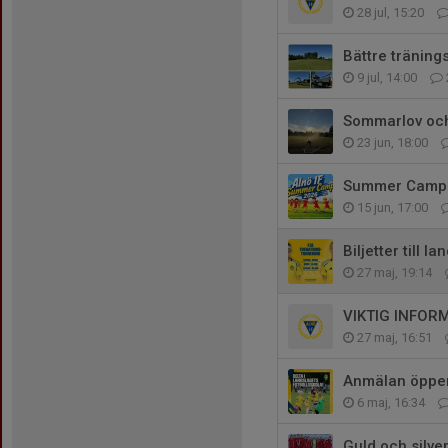
28 jul, 15:20
Bättre träning
9 jul, 14:00
Sommarlov och 
23 jun, 18:00
Summer Camp
15 jun, 17:00
Biljetter till 
27 maj, 19:14
VIKTIG INFORMA
27 maj, 16:51
Anmälan öppen 
6 maj, 16:34
Guld och silver