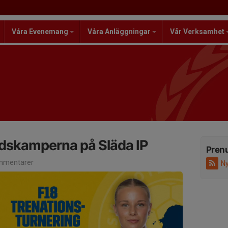
Våra Evenemang
Våra Anläggningar
Vår Verksamhet
 landskamperna på Släda IP
Pren
mmentarer
Ny