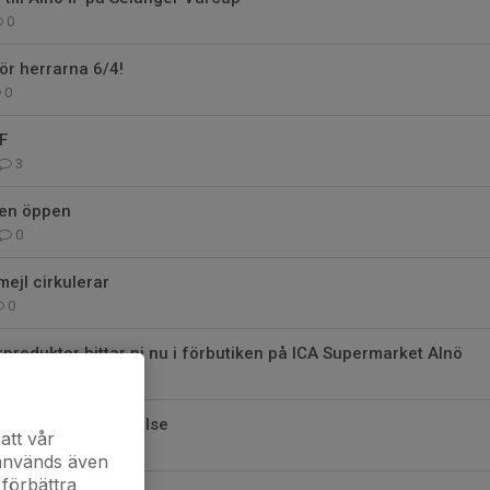
0
ör herrarna 6/4!
0
F
3
nen öppen
0
mejl cirkulerar
0
produkter hittar ni nu i förbutiken på ICA Supermarket Alnö
0
 förslag till styrelse
att vår
0
 används även
 förbättra