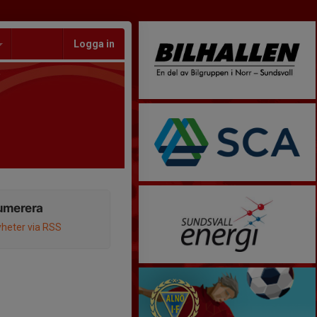
Logga in
umerera
heter via RSS