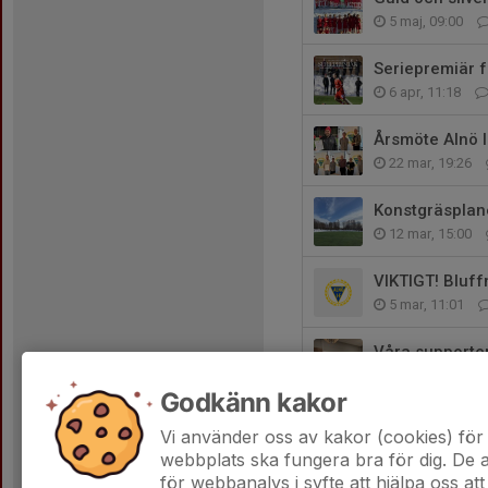
5 maj, 09:00
Seriepremiär f
6 apr, 11:18
Årsmöte Alnö I
22 mar, 19:26
Konstgräspla
12 mar, 15:00
VIKTIGT! Bluff
5 mar, 11:01
Våra supporter
3 mar, 14:07
Godkänn kakor
Valberedningens
Vi använder oss av kakor (cookies) för 
1 mar, 23:02
webbplats ska fungera bra för dig. De
för webbanalys i syfte att hjälpa oss att