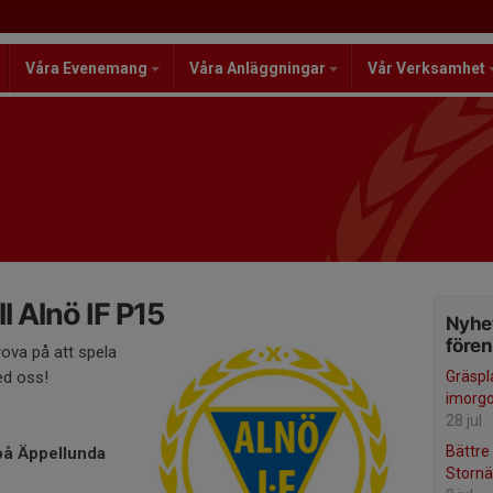
Våra Evenemang
Våra Anläggningar
Vår Verksamhet
l Alnö IF P15
Nyhet
före
rova på att spela
ed oss!
Gräspl
imorg
28 jul
Bättre
på Äppellunda
Stornä