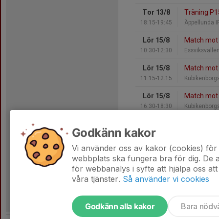
Tor 13/8
Träning P1
18:15-19:45
Äppellunda I
Lör 15/8
Match mot 
10:30-12:30
Essviksvallen
Lör 15/8
Match mot 
11:15-12:15
Kubikenborgs
Lör 15/8
Match mot 
16:30-18:30
Kubikenborgs
Tis 18/8
Träning P1
Godkänn kakor
18:15-19:45
Äppellunda g
Vi använder oss av kakor (cookies) för 
Hela kalendern
webbplats ska fungera bra för dig. De
för webbanalys i syfte att hjälpa oss att
våra tjänster.
Så använder vi cookies
Godkänn alla kakor
Bara nödv