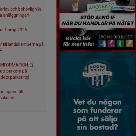
lov och behövlig vila
ra anläggningar!
r Camp 2026
er till landskamperna på
IP
 INFORMATION: Ej
t att parkera på
dets parkering!
n öppen till
lsskolan