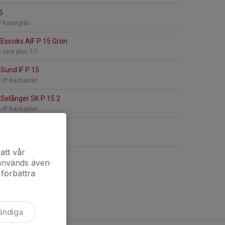
5
P konstgräs
Essviks AIF P 15 Grön
 övre plan 7-7
Sund IF P 15
 IP Backaplan
Selånger SK P 15 2
 IP Backaplan
5
räsplan
att vår
 används även
 förbättra
ändiga