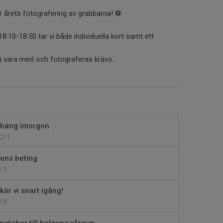
r årets fotografering av grabbarna! ⚽️
8:10-18:50 tar vi både individuella kort samt ett
å vara med och fotograferas krävs...
shäng imorgon
1
rens beting
1
kör vi snart igång!
0
matcher till helgens vårcup