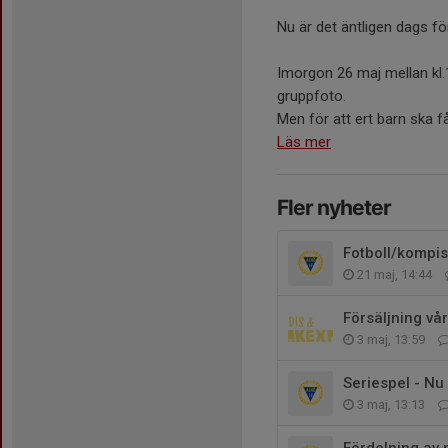
Nu är det äntligen dags fö
Imorgon 26 maj mellan kl.1
gruppfoto.
Men för att ert barn ska f
Läs mer
Fler nyheter
Fotboll/kompi
21 maj, 14:44
Försäljning vå
3 maj, 13:59
Seriespel - Nu 
3 maj, 13:13
Fördelning av 