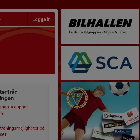
Logga in
er från
ningen
anerna öppnar
on
 träningsmöjligheter på
set!