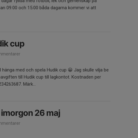
ga dagar fyllda med fotboll, lek och gemenskap på
lan 09.00 och 15.00 båda dagarna kommer vi att
dik cup
mmentarer
ll hänga med och spela Hudik cup 😀 Jag skulle vilja be
avgiften till Hudik cup till lagkontot. Kostnaden per
234263687. Märk...
 imorgon 26 maj
mmentarer