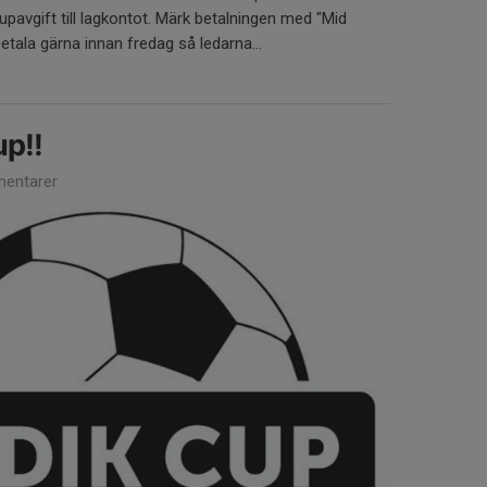
cupavgift till lagkontot. Märk betalningen med "Mid
tala gärna innan fredag så ledarna...
p!!
entarer