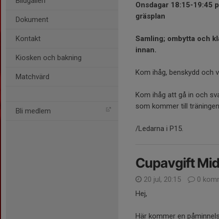
Bildgalleri
Onsdagar 18:15-19:45 p
gräsplan
Dokument
Kontakt
Samling; ombytta och kl
innan.
Kiosken och bakning
Kom ihåg, benskydd och va
Matchvärd
Kom ihåg att gå in och sva
som kommer till träningen 
Bli medlem
/Ledarna i P15.
Cupavgift Mid
20 jul, 20:15
0 komm
Hej,
Här kommer en påminnelse