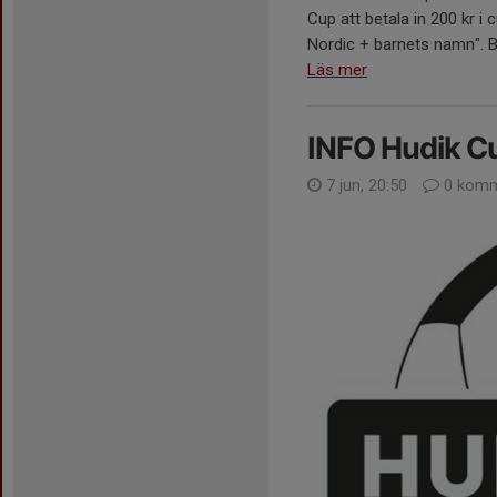
Cup att betala in 200 kr i 
Nordic + barnets namn". Be
Läs mer
INFO Hudik Cu
7 jun, 20:50
0 komm