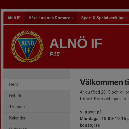
Alnö IF
Våra Lag och Domare
Sport & Spelutveckling
ALNÖ IF
P15
Välkommen til
Hem
Är du född 2015 och vill p
Nyheter
fotboll. Kom och spela m
Truppen
Vi tränar på:
Kalender
Måndagar 18:00-19:15
konstgräs