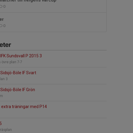
0
er
0
eter
IFK Sundsvall P 2015 3
 övre plan 7-7
idsjö-Böle IF Svart
lan 3
Sidsjö-Böle IF Grön
em
l extra träningar med P14
5
räsplan