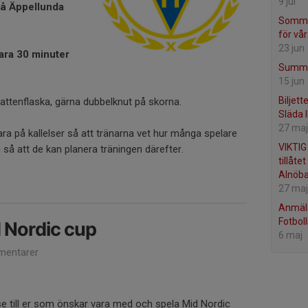
9 jul
å Äppellunda
Sommar
för vå
23 jun
ara 30 minuter
Summe
15 jun
Biljett
ttenflaska, gärna dubbelknut på skorna.
Släda 
27 maj
ra på kallelser så att tränarna vet hur många spelare
VIKTIG
så att de kan planera träningen därefter.
tillåte
Alnöba
27 maj
Anmäla
Fotbol
 Nordic cup
6 maj
entarer
 till er som önskar vara med och spela Mid Nordic