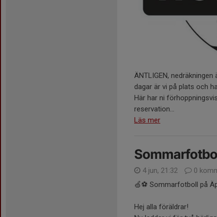
ÄNTLIGEN, nedräkningen ä
dagar är vi på plats och h
Här har ni förhoppningsvis
reservation...
Läs mer
Sommarfotboll
4 jun, 21:32
0 komm
🍏⚽ Sommarfotboll på Äpp
Hej alla föräldrar!