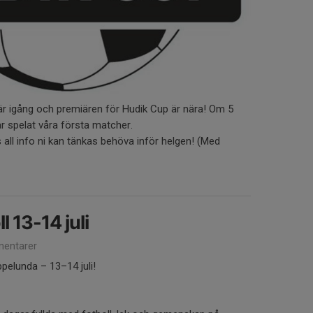
r igång och premiären för Hudik Cup är nära! Om 5
ar spelat våra första matcher.
 all info ni kan tänkas behöva inför helgen! (Med
 13-14 juli
entarer
elunda – 13–14 juli!