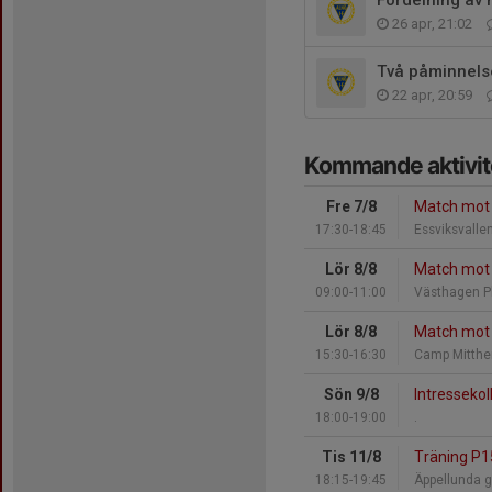
26 apr, 21:02
Två påminnels
22 apr, 20:59
Kommande aktivit
Fre 7/8
Match mot 
17:30-18:45
Essviksvallen
Lör 8/8
Match mot S
09:00-11:00
Västhagen P
Lör 8/8
Match mot 
15:30-16:30
Camp Mitth
Sön 9/8
Intressekol
18:00-19:00
.
Tis 11/8
Träning P1
18:15-19:45
Äppellunda g