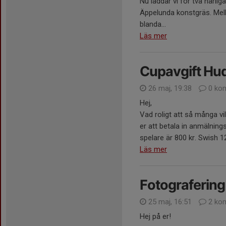
Nu laddar vi för två härli
Äppelunda konstgräs. Mel
blanda...
Läs mer
Cupavgift Hu
26 maj, 19:38
0 ko
Hej,
Vad roligt att så många vi
er att betala in anmälnings
spelare är 800 kr. Swish 1
Läs mer
Fotografering
25 maj, 16:51
2 ko
Hej på er!