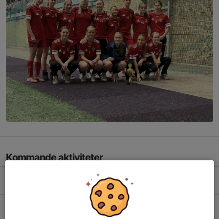
Kommande aktiviteter
Lör 8/8
Match mot Selånger SK Utveckling
13:00-14:30
Släda IP 2
Sön 9/8
Träning
18:00-19:30
Släda 1