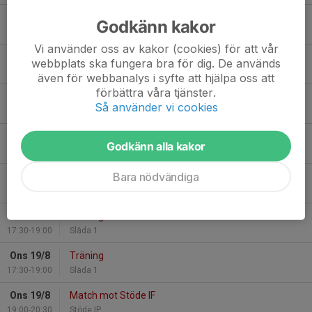
Mån 10/8
Match mot IFK Timrå 2
Godkänn kakor
19:00-21:00
Släda IP
Vi använder oss av kakor (cookies) för att vår
Tis 11/8
Träning
webbplats ska fungera bra för dig. De används
17:30-19:00
Släda 1
även för webbanalys i syfte att hjälpa oss att
förbättra våra tjänster.
Ons 12/8
Träning
Så använder vi cookies
17:30-19:00
Släda 1
Sön 16/8
Träning
Godkänn alla kakor
18:00-19:30
Släda 1
Bara nödvändiga
Mån 17/8
Match mot Matfors IF Dam
19:00-21:00
Släda IP
Tis 18/8
Träning
17:30-19:00
Släda 1
Ons 19/8
Träning
17:30-19:00
Släda 1
Ons 19/8
Match mot Stöde IF
19:00-20:30
Stöde IP