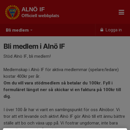
ALNÖ IF
Officiell webbplats
Logga in
Bli medlem
Bli medlem i Alnö IF
Stöd Alnö IF, bli medlem!
Medlemskap i Alnö IF för aktiva medlemmar (spelare/ledare)
kostar 400kr per år.
Om du vill vara stödmedlem så betalar du 100kr. Fyll i
formuläret längst ner så skickar vi en faktura på 100kr till
dig.
I över 100 år har vi varit en samlingspunkt för oss Alnöbor. Vi
tror att ett levande och aktivt Alnö IF gör Alnö till ett ännu bättre
ställe att bo och växa upp på. Vi fostrar ungdomar, inte bara
sportsligt utan också socialt.