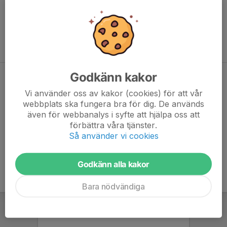
Alnö IF driver två egna anläggningar för sin verksamhet, Släda
och Äppellunda. Vi är i behov av ekonomiskt stöd för att
finansiera och utveckla den idrottsliga verksamheten såväl som
våra anläggningar.
Godkänn kakor
Bli medlem i Alnö IF
Vi använder oss av kakor (cookies) för att vår
Klicka här!
webbplats ska fungera bra för dig. De används
även för webbanalys i syfte att hjälpa oss att
Bli Stödmedlem i Alnö IF
förbättra våra tjänster.
Klicka här!
Så använder vi cookies
Godkänn alla kakor
Bara nödvändiga