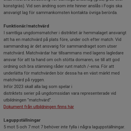
konstgräs). Vid sen ändring som inte hinner anslås i Fogis ska
ansvarigt lag för sammankomsten kontakta övriga berörda.
Funktionär/matchvärd
I samtliga ungdomsmatcher i distriktet är hemmalaget ansvarigt
att ha en matchvärd på plats före, under och efter match. Vid
sammandrag är det ansvarig för sammandraget som utser
matchvärd. Matchvärdar har tillsammans med lagens lagledare
ansvar för att ta hand om och stötta domaren, se till att god
ordning och bra stämning råder runt match /-erna. För att
underlätta för matchvärden bör dessa ha en väst märkt med
matchvärd på ryggen.
Inför 2023 skall alla lag som spelar i
distriktets serier på ungdomssidan vara representerade vid
utbildningen ”matchvärd”.
Dokument från utbildningen finns här
Laguppställningar
5 mot 5 och 7 mot 7 behöver inte fylla i några laguppställningar.