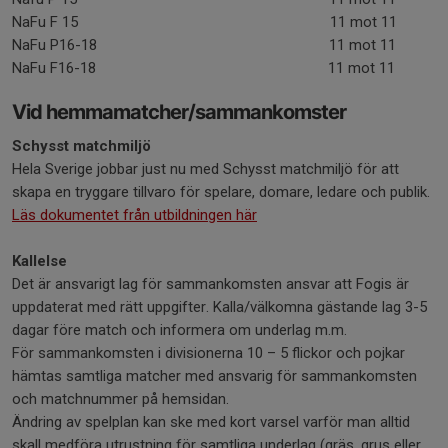
NaFu F 15 11 mot 11
NaFu P16-18 11 mot 11
NaFu F16-18 11 mot 11
Vid hemmamatcher/sammankomster
Schysst matchmiljö
Hela Sverige jobbar just nu med Schysst matchmiljö för att
skapa en tryggare tillvaro för spelare, domare, ledare och publik.
Läs dokumentet från utbildningen här
Kallelse
Det är ansvarigt lag för sammankomsten ansvar att Fogis är
uppdaterat med rätt uppgifter. Kalla/välkomna gästande lag 3-5
dagar före match och informera om underlag m.m.
För sammankomsten i divisionerna 10 – 5 flickor och pojkar
hämtas samtliga matcher med ansvarig för sammankomsten
och matchnummer på hemsidan.
Ändring av spelplan kan ske med kort varsel varför man alltid
skall medföra utrustning för samtliga underlag (gräs, grus eller