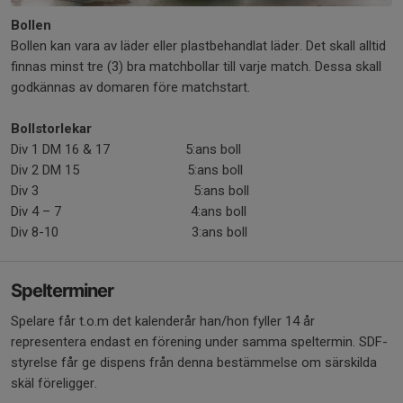
Bollen
Bollen kan vara av läder eller plastbehandlat läder. Det skall alltid
finnas minst tre (3) bra matchbollar till varje match. Dessa skall
godkännas av domaren före matchstart.
Bollstorlekar
Div 1 DM 16 & 17 5:ans boll
Div 2 DM 15 5:ans boll
Div 3 5:ans boll
Div 4 – 7 4:ans boll
Div 8-10 3:ans boll
Spelterminer
Spelare får t.o.m det kalenderår han/hon fyller 14 år
representera endast en förening under samma speltermin. SDF-
styrelse får ge dispens från denna bestämmelse om särskilda
skäl föreligger.