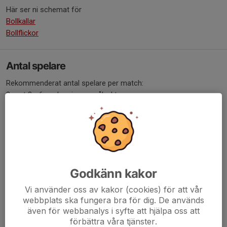
Här ser ni schemat för
Bollkallar
Bollflickor
Antal spelare
Rekommenderat antal spelare per match:
3 mot 3 - 6 spelare ingen målvakt
5 mot 5 - 7 spelare
7 mot 7 - 10 spelare
9 mot 9 - 12 spelare
11 mot 11 - 14 spelare
Speltid
Godkänn kakor
Vi använder oss av kakor (cookies) för att vår
webbplats ska fungera bra för dig. De används
även för webbanalys i syfte att hjälpa oss att
förbättra våra tjänster.