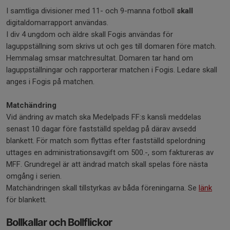
I samtliga divisioner med 11- och 9-manna fotboll
skall
digitaldomarrapport användas.
I div 4 ungdom och äldre skall Fogis användas för
laguppställning som skrivs ut och ges till domaren före match.
Hemmalag smsar matchresultat. Domaren tar hand om
laguppställningar och rapporterar matchen i Fogis. Ledare skall
anges i Fogis på matchen.
Matchändring
Vid ändring av match ska Medelpads FF:s kansli meddelas
senast 10 dagar före fastställd speldag på därav avsedd
blankett. För match som flyttas efter fastställd spelordning
uttages en administrationsavgift om 500.-, som faktureras av
MFF. Grundregel är att ändrad match skall spelas före nästa
omgång i serien.
Matchändringen skall tillstyrkas av båda föreningarna. Se
länk
för blankett.
Bollkallar och Bollflickor