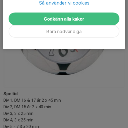
Så använder vi cookies
Godkänn alla kakor
Bara nödvändiga
Speltid
Div 1, DM 16 & 17 år 2 x 45 min
Div 2, DM 15 år 2 x 40 min
Div 3, 3 x 25 min
Div 4, 3 x 25 min
Div 5 - 7 3 x 20 min