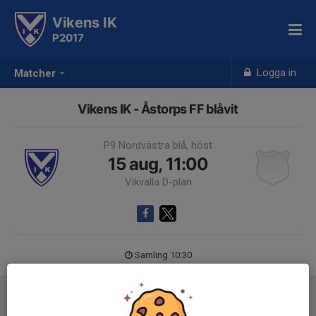
Vikens IK
P2017
Logga in
Matcher
Vikens IK - Åstorps FF blåvit
P9 Nordvästra blå, höst
15 aug, 11:00
Vikvalla D-plan
Samling 10:30
Inför match