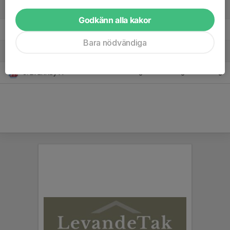
3. Vikens IK/Brunnby FF
8
16
13
Godkänn alla kakor
4. Munka Ljungby IF
8
6
12
Bara nödvändiga
5. Croatia Helsingborg KIF
8
-64
0
6. Brunnby FF
0
0
0