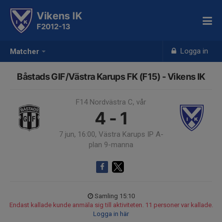
Vikens IK
F2012-13
Logga in
Matcher
Båstads GIF/Västra Karups FK (F15) - Vikens IK
F14 Nordvästra C, vår
4 - 1
7 jun, 16:00, Västra Karups IP A-
plan 9-manna
Samling 15:10
Endast kallade kunde anmäla sig till aktiviteten. 11 personer var kallade.
Logga in här