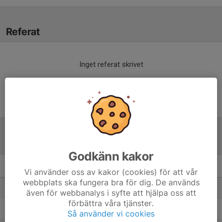
Referat
Inget referat skrivet
Tabell
Godkänn kakor
F14 Nordvästra C, vår
M
+/-
P
Vi använder oss av kakor (cookies) för att vår
webbplats ska fungera bra för dig. De används
1. Ängelholms FF gul
8
28
19
även för webbanalys i syfte att hjälpa oss att
förbättra våra tjänster.
2. Båstads GIF/Västra Karups FK (F15)
8
14
14
Så använder vi cookies