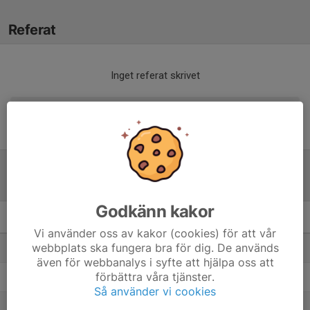
Referat
Inget referat skrivet
Tabell
Godkänn kakor
F14 Nordvästra C, vår
M
+/-
P
Vi använder oss av kakor (cookies) för att vår
webbplats ska fungera bra för dig. De används
1. Ängelholms FF gul
8
28
19
även för webbanalys i syfte att hjälpa oss att
förbättra våra tjänster.
2. Båstads GIF/Västra Karups FK (F15)
8
14
14
Så använder vi cookies
3. Vikens IK/Brunnby FF
8
16
13