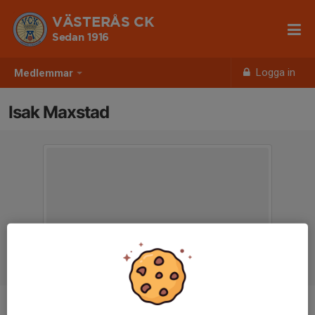
VÄSTERÅS CK
Sedan 1916
Logga in
Medlemmar
Isak Maxstad
Ålder
31 år