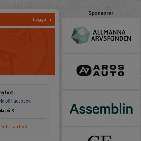
Sponsorer
Logga in
nyhet
la på Facebook
la på X
heter via RSS