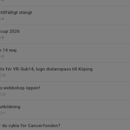
illfälligt stängt
4
 cup 2026
0
n 14 maj
0
ats för VR-Sub14, lugn distanspass till Köping
0
rs webbshop öppen!
0
tbildning
1
r du cykla för Cancerfonden?