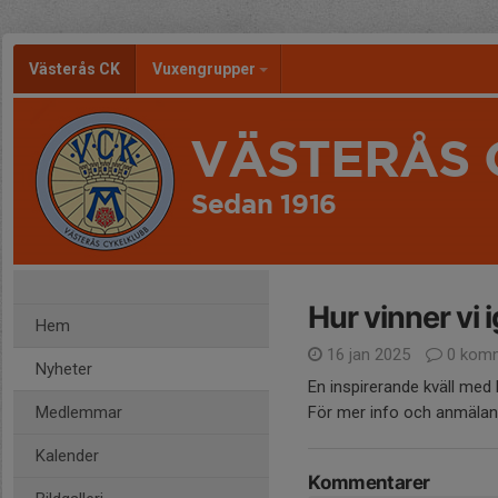
Västerås CK
Vuxengrupper
VÄSTERÅS 
Sedan 1916
Hur vinner vi 
Hem
16 jan 2025
0 komm
Nyheter
En inspirerande kväll med
Medlemmar
För mer info och anmäla
Kalender
Kommentarer