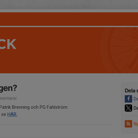
CK
igen?
Dela 
entarer
De
 Patrik Brenning och PG Fahlström.
De
n se
HÄR.
Ny