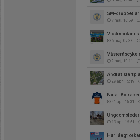
SM-droppet är t
7 maj, 16:59
Västmanlands
6 maj, 07:33
Västeråscykel
2 maj, 10:11
Ändrat startpl
29 apr, 15:19
Nu är Biorace
21 apr, 16:31
Ungdomsledaru
19 apr, 16:51
Hur långt orka