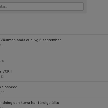
 Västmanlands cup lvg 6 september
0
0
r VCK!!!
13
 Velospeed
1
ndning och kurva har färdigställts
4