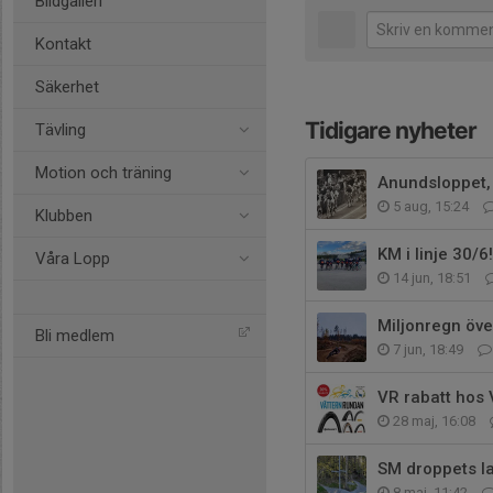
Bildgalleri
Kontakt
Säkerhet
Tidigare nyheter
Tävling
Motion och träning
Anundsloppet,
5 aug, 15:24
Klubben
KM i linje 30/6!
Våra Lopp
14 jun, 18:51
Miljonregn öve
Bli medlem
7 jun, 18:49
VR rabatt hos
28 maj, 16:08
SM droppets la
8 maj, 11:42