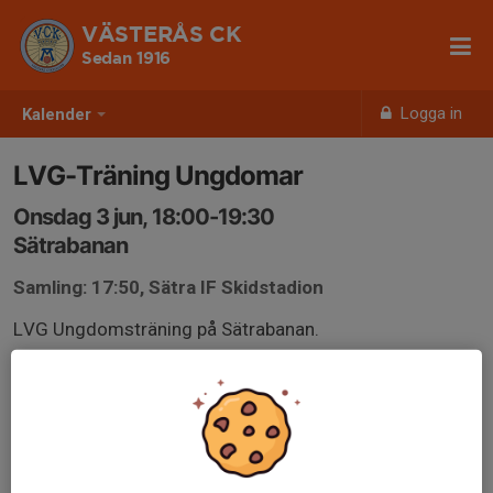
VÄSTERÅS CK
Sedan 1916
Logga in
Kalender
LVG-Träning Ungdomar
Onsdag 3 jun, 18:00-19:30
Sätrabanan
Samling: 17:50, Sätra IF Skidstadion
LVG Ungdomsträning på Sätrabanan.
Om du är intresserad av att vara med i
Ungdomsgruppen på landsväg, anmäld dig här:
https://www.svenskalag.se/vasterasck/formular/anmal
an-ungdomstraning-lvg-2026/36181