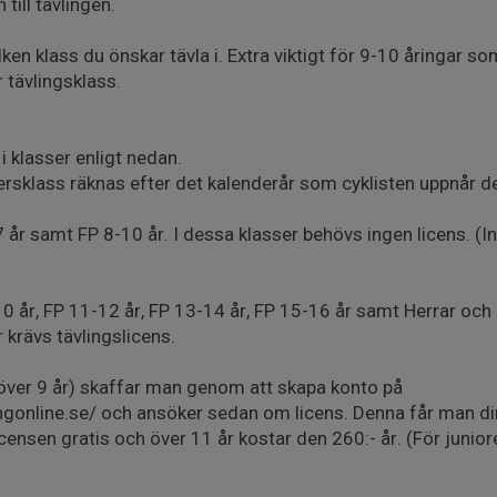
till tävlingen.
ken klass du önskar tävla i. Extra viktigt för 9-10 åringar so
r tävlingsklass.
i klasser enligt nedan.
ldersklass räknas efter det kalenderår som cyklisten uppnår d
 år samt FP 8-10 år. I dessa klasser behövs ingen licens. (In
10 år, FP 11-12 år, FP 13-14 år, FP 15-16 år samt Herrar och
 krävs tävlingslicens.
 över 9 år) skaffar man genom att skapa konto på
gonline.se/ och ansöker sedan om licens. Denna får man dir
icensen gratis och över 11 år kostar den 260:- år. (För junior