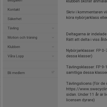
Bildgalleri
klubben sköter anmälan 
Kontakt
Skriv i kommentaren vil
köra nybörjarklass elle
Säkerhet
Tävling
Deltagarna är indelade 
Motion och träning
Rätt att delta i viss å
Klubben
Nybörjarklasser: FP 0-7
dessa klasser)
Våra Lopp
Tävlingsklasser: FP 9-
samtliga dessa klasser
Bli medlem
Tävlingslicens (för de
https://www.swecyclin
sidan. Under 11 år är l
licensen dyrare)