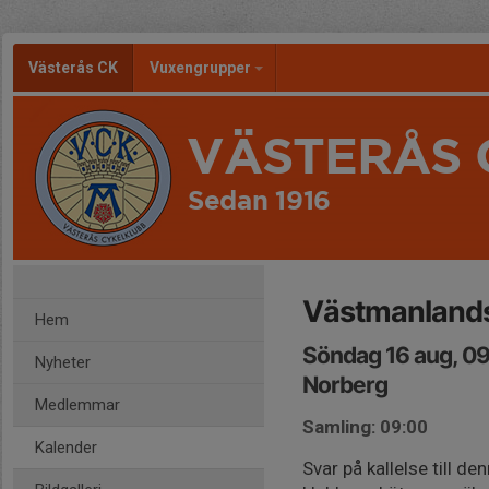
Västerås CK
Vuxengrupper
VÄSTERÅS 
Sedan 1916
Västmanland
Hem
Söndag 16 aug, 0
Nyheter
Norberg
Medlemmar
Samling: 09:00
Kalender
Svar på kallelse till d