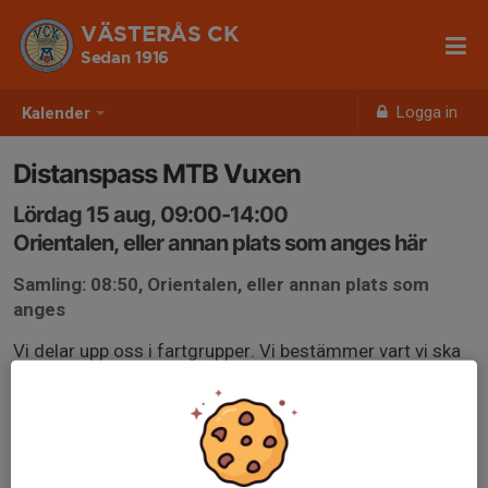
VÄSTERÅS CK
Sedan 1916
Logga in
Kalender
Distanspass MTB Vuxen
Lördag 15 aug, 09:00-14:00
Orientalen, eller annan plats som anges här
Samling: 08:50, Orientalen, eller annan plats som
anges
Vi delar upp oss i fartgrupper. Vi bestämmer vart vi ska
cykla och hur länge. Passet kan vara ledarlöst.