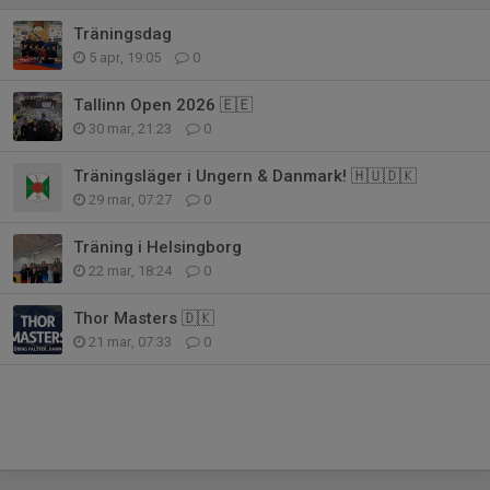
Träningsdag
5 apr, 19:05
0
Tallinn Open 2026 🇪🇪
30 mar, 21:23
0
Träningsläger i Ungern & Danmark! 🇭🇺🇩🇰
29 mar, 07:27
0
Träning i Helsingborg
22 mar, 18:24
0
Thor Masters 🇩🇰
21 mar, 07:33
0