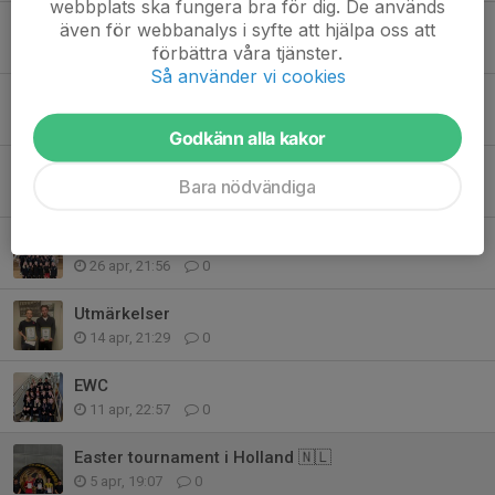
webbplats ska fungera bra för dig. De används
Lilla Knattiaden i Kungsbacka
även för webbanalys i syfte att hjälpa oss att
förbättra våra tjänster.
10 maj, 22:32
0
Så använder vi cookies
Heros Cup, Danmark
3 maj, 22:04
0
Godkänn alla kakor
Äntligen dags för Beach Wrestling SM 2026!
Bara nödvändiga
30 apr, 18:05
0
Soft Touch Open 2026 🤼🤼‍♀️
26 apr, 21:56
0
Utmärkelser
14 apr, 21:29
0
EWC
11 apr, 22:57
0
Easter tournament i Holland 🇳🇱
5 apr, 19:07
0