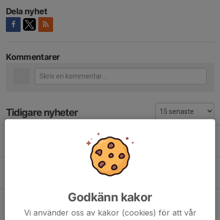
Dela nyhet
Kommentarer
Tidigare nyheter
Ungerns GP 🇭🇺
18 jul, 09:15
0
Landslagsläger
26 jun, 01:46
0
Godkänn kakor
Guld & brons vid årets Beach- SM 🥇🥉🥉🥉
7 jun, 08:43
0
Vi använder oss av kakor (cookies) för att vår