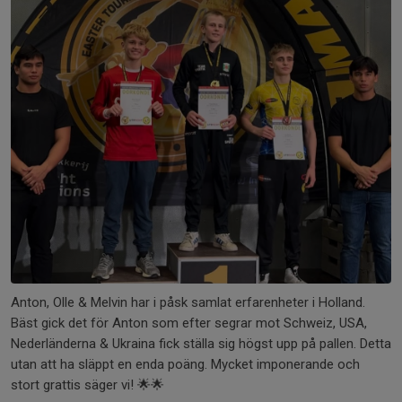
Anton, Olle & Melvin har i påsk samlat erfarenheter i Holland.
Bäst gick det för Anton som efter segrar mot Schweiz, USA,
Nederländerna & Ukraina fick ställa sig högst upp på pallen. Detta
utan att ha släppt en enda poäng. Mycket imponerande och
stort grattis säger vi! 🌟🌟