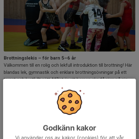
Brottningslekis – för barn 5–6 år
Välkommen till en rolig och lekfull introduktion till brottning! Här
blandas lek, gymnastik och enklare brottningsövningar på ett
tryggt och lustfyllt sätt. Målet är att barnen ska få röra på sig,
träna motorik, balans och koordination – samtidigt som de har
kul och får prova på grunderna i brottning.
Vi fokuserar på rörelseglädje, samarbete och att bygga
självförtroende. Alla övningar är anpassade efter barnens ålder
och nivå, och vi lägger stor vikt vid att skapa en positiv och
Godkänn kakor
uppmuntrande miljö.
Vi använder oss av kakor (cookies) för att vår