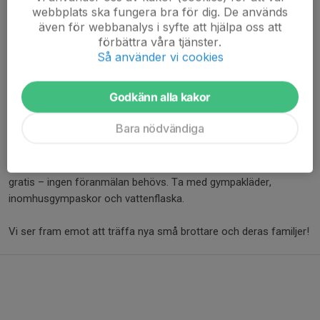
Träningstid:
webbplats ska fungera bra för dig. De används
även för webbanalys i syfte att hjälpa oss att
Söndagar kl. 11.30–12.30
förbättra våra tjänster.
Så använder vi cookies
Tränare:
Niklas Wersén – 076-024 20 54
Godkänn alla kakor
Johannes van Lokhorst – 073-036 09 44
Har du frågor? Kontakta gärna någon av tränarna.
Bara nödvändiga
Prova på:
Är ditt barn nyfiket på brottning? Kom och testa tre gånger
gratis – ingen föranmälan behövs. Ta med gympakläder,
inomhusgympaskor och vattenflaska.
Vi ser fram emot att träffa nya små brottare och deras familjer!