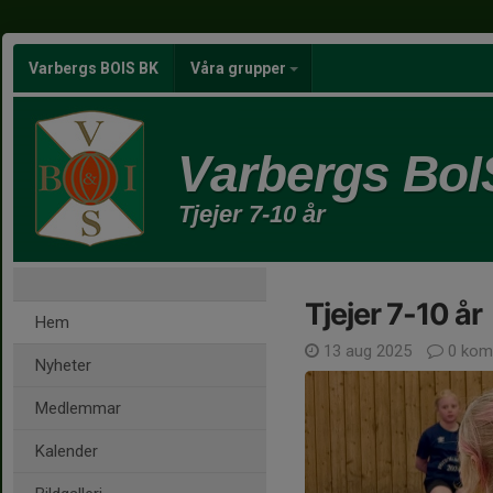
Varbergs BOIS BK
Våra grupper
Varbergs BoI
Tjejer 7-10 år
Tjejer 7-10 år
Hem
13 aug 2025
0 kom
Nyheter
Medlemmar
Kalender