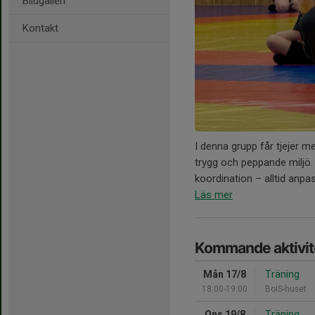
Bildgalleri
Kontakt
I denna grupp får tjejer m
trygg och peppande miljö. 
koordination – alltid anpas
Läs mer
Kommande aktivit
Mån 17/8
Träning
18:00-19:00
BoIS-huset
Ons 19/8
Träning