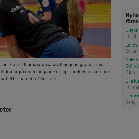
Nyhet
före
Ungern
18 jul
Landsl
26 jun
Guld &
ellan 7 och 10 år upptäcka brottningens grunder i en
SM 🥇
Vi tränar på grundläggande grepp, rörelser, balans och
7 jun
sat efter barnens ålder och...
Lilla 
10 maj
Heros 
3 maj
eter