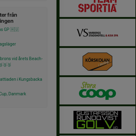
er från
ningen
s GP 🇭🇺
agsläger
 brons vid årets Beach-
🥉🥉🥉
Knattiaden i Kungsbacka
Cup, Danmark