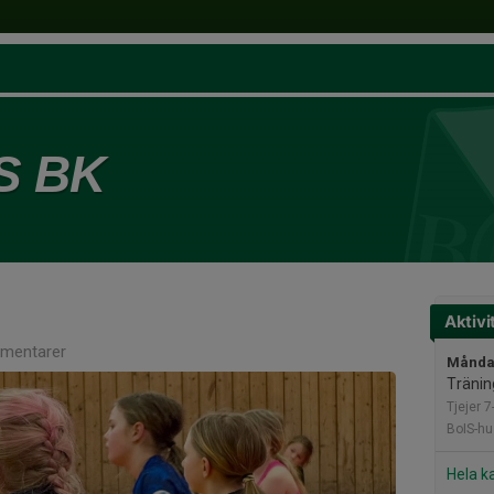
S BK
Aktivi
mentarer
Måndag
Tränin
Tjejer 7
BoIS-hu
Hela k