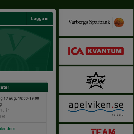
Logga in
teter
 17 aug, 18:00-19:00
g
-10 år
set
alendern