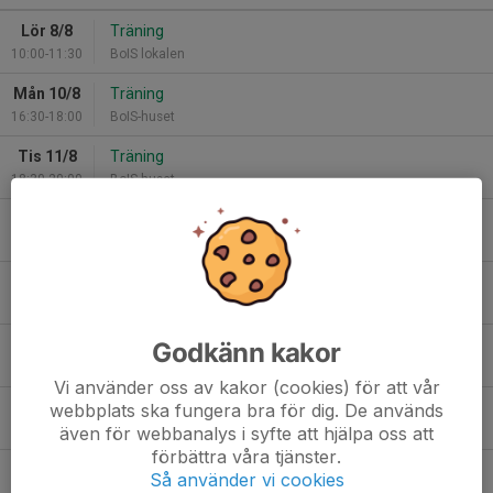
Lör 8/8
Träning
10:00-11:30
BoIS lokalen
Mån 10/8
Träning
16:30-18:00
BoIS-huset
Tis 11/8
Träning
18:30-20:00
BoIS-huset
Tor 13/8
Träning
18:30-20:00
BoIS-huset
Lör 15/8
Träning
10:00-11:30
BoIS lokalen
Mån 17/8
Träning
Godkänn kakor
16:30-18:00
BoIS-huset
Vi använder oss av kakor (cookies) för att vår
Tis 18/8
Träning
webbplats ska fungera bra för dig. De används
även för webbanalys i syfte att hjälpa oss att
18:30-20:00
BoIS-huset
förbättra våra tjänster.
Tor 20/8
Träning
Så använder vi cookies