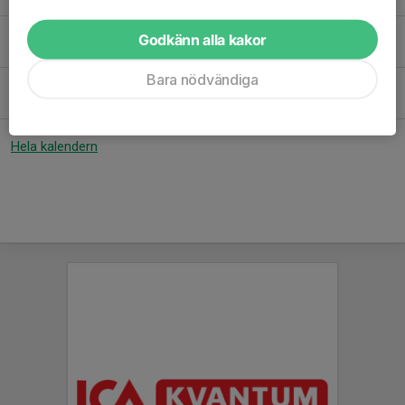
18:30-20:00
BoIS-huset
Lör 22/8
Träning
Godkänn alla kakor
10:00-11:30
BoIS lokalen
Bara nödvändiga
Mån 24/8
Träning
16:30-18:00
BoIS-huset
Hela kalendern