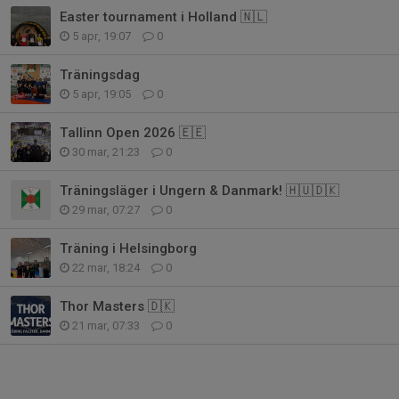
Easter tournament i Holland 🇳🇱
5 apr, 19:07
0
Träningsdag
5 apr, 19:05
0
Tallinn Open 2026 🇪🇪
30 mar, 21:23
0
Träningsläger i Ungern & Danmark! 🇭🇺🇩🇰
29 mar, 07:27
0
Träning i Helsingborg
22 mar, 18:24
0
Thor Masters 🇩🇰
21 mar, 07:33
0