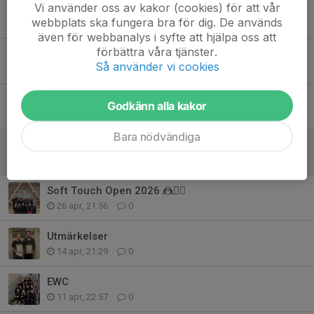
Vi använder oss av kakor (cookies) för att vår
Guld & brons vid årets Beach- SM 🥇🥉🥉🥉
webbplats ska fungera bra för dig. De används
7 jun, 08:43
0
även för webbanalys i syfte att hjälpa oss att
förbättra våra tjänster.
Lilla Knattiaden i Kungsbacka
Så använder vi cookies
10 maj, 22:32
0
Heros Cup, Danmark
Godkänn alla kakor
3 maj, 22:04
0
Bara nödvändiga
Äntligen dags för Beach Wrestling SM 2026!
30 apr, 18:05
0
Soft Touch Open 2026 🤼🤼‍♀️
26 apr, 21:56
0
Utmärkelser
14 apr, 21:29
0
EWC
11 apr, 22:57
0