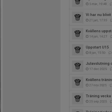
5 mar, 19:48
Vi har nu blivi
21 jan, 17:35
Kvällens uppst
14 jan, 14:27
Uppstart U15
8 jan, 15:50
Julavslutning 
17 dec 2025
Kvällens tränin
27 nov 2025
Träning vecka
25 sep 2025