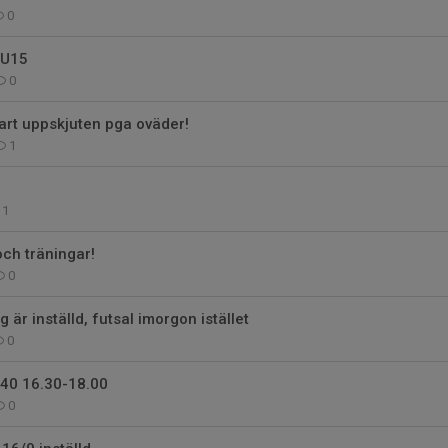
0
t U15
0
art uppskjuten pga oväder!
1
1
och träningar!
0
g är inställd, futsal imorgon istället
0
 40 16.30-18.00
0