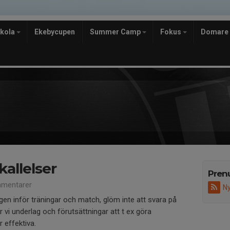
skola
Ekebycupen
Summer Camp
Fokus
Domare
allelser
Pren
mentarer
Ny
ngen inför träningar och match, glöm inte att svara på
år vi underlag och förutsättningar att t ex göra
 effektiva.