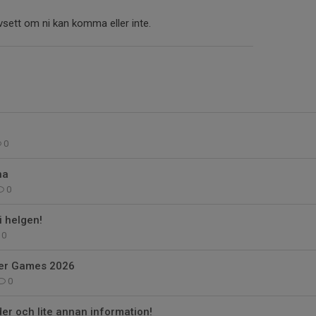
avsett om ni kan komma eller inte.
0
na
0
i helgen!
0
er Games 2026
0
der och lite annan information!