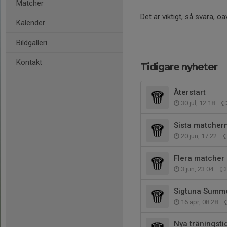
Matcher
Det är viktigt, så svara, o
Kalender
Bildgalleri
Kontakt
Tidigare nyheter
Återstart
30 jul, 12:18
Sista matcher
20 jun, 17:22
Flera matcher 
3 jun, 23:04
Sigtuna Summ
16 apr, 08:28
Nya träningsti