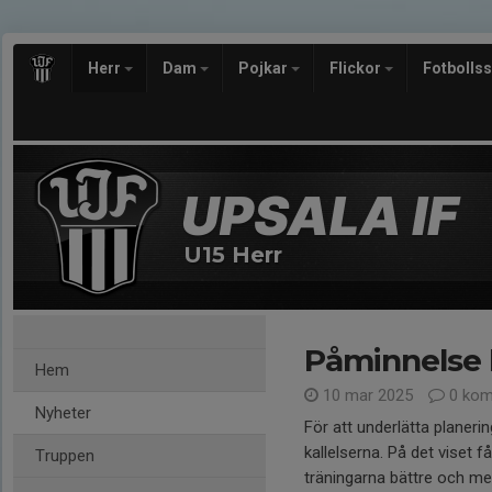
Herr
Dam
Pojkar
Flickor
Fotbolls
U15 Herr
Påminnelse k
Hem
10 mar 2025
0 kom
Nyheter
För att underlätta planeri
kallelserna. På det viset f
Truppen
träningarna bättre och mer