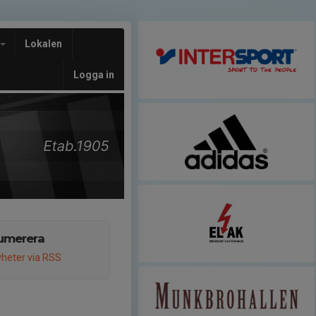
Lokalen
Logga in
umerera
heter via RSS