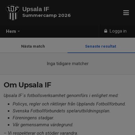
Upsala IF
Summercamp 2026
Logga in
Hem
Nästa match
Senaste resultat
Inga tidigare matcher
Om Upsala IF
Upsala IF´s fotbollsverksamhet genomförs i enlighet med:
Policys, regler och riktlinjer från Upplands Fotbollförbund.
Svenska Fotbollförbundets
spelarutbildningsplan.
Föreningens stadgar.
Vår gemensamma värdegrund.
– Vi respekterar och stödjer varandra.