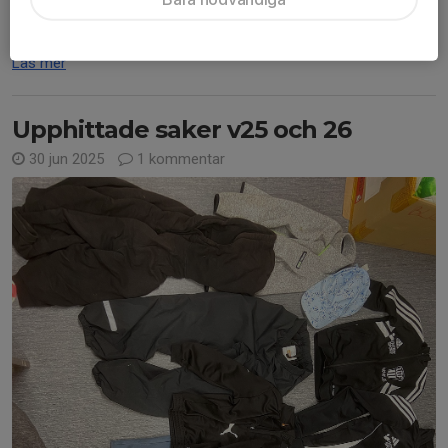
Hej alla föräldrar! På måndag...
Läs mer
Upphittade saker v25 och 26
30 jun 2025
1 kommentar