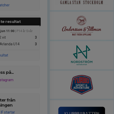
atcher
te resultat
 jun 11:00
| P14 år Svår
 vit
3
Arlanda U14
3
sultat
ss på...
nstagram
er från
ningen
IF startar