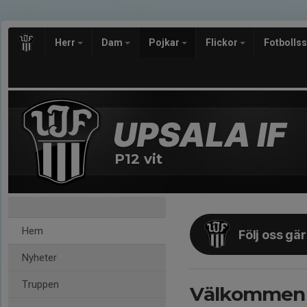
Herr
Dam
Pojkar
Flickor
Fotbolls
P12 vit
Hem
Följ oss gä
Nyheter
Truppen
Välkommen ti