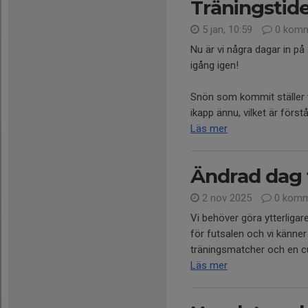
Träningstide
5 jan, 10:59
0 komm
Nu är vi några dagar in på 
igång igen!
Snön som kommit ställer ti
ikapp ännu, vilket är förstå
Läs mer
Ändrad dag 
2 nov 2025
0 komm
Vi behöver göra ytterligar
för futsalen och vi känner
träningsmatcher och en c
Läs mer