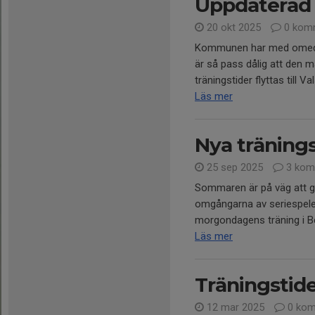
Uppdaterad 
20 okt 2025
0 kom
Kommunen har med omedelb
är så pass dålig att den 
träningstider flyttas till V
Läs mer
Nya tränings
25 sep 2025
3 kom
Sommaren är på väg att gå ö
omgångarna av seriespele
morgondagens träning i Bert
Läs mer
Träningstide
12 mar 2025
0 kom