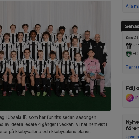
Alla m
Senas
Sön 21
P12
FC 
Fler re
Följ o
I
slag i Upsala IF, som har funnits sedan säsongen
Nyhet
av ideella ledare 4 gånger i veckan. Vi har hemvist i
före
ränar på Ekebyvallens och Ekebydalens planer.
Upsala 