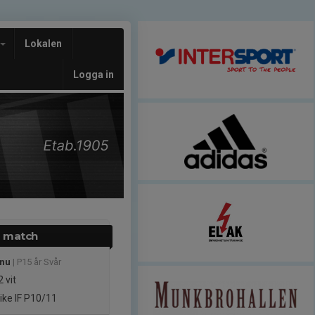
Lokalen
Logga in
 match
 nu
| P15 år Svår
 vit
ike IF P10/11