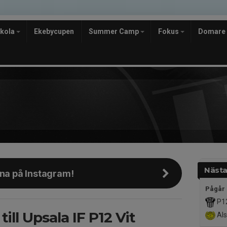
skola
Ekebycupen
Summer Camp
Fokus
Domare
Nästa
rna på Instagram!
Pågår
P12
ll Upsala IF P12 Vit
Als