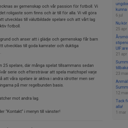
ungdom
cknas av gemenskap och vår passion för fotboll. Vi
kunna 
det roligaste som finns och är till för alla. Vi vill göra
6 jul
 att utvecklas till välutbildade spelare och att vårt lag
Nu kör 
tiv fotboll.
25 apr
Årsmö
degrund och anser att i glädje och gemenskap får barn
stipen
t utvecklas till goda kamrater och duktiga
UIF:are
.
21 apr
Summe
 än 25 spelare, där många spelat tillsammans sedan
tillbaka
 Svår serie och eftersträvar att spela matchspel varje
23 ma
på att våra spelare är aktiva i andra idrotter men ser
Anmäla
ningarna på mer regelbunden basis.
Summe
12 ma
atcher mot andra lag.
Tack fö
alla!
er "Kontakt" i menyn till vänster!
1 mar