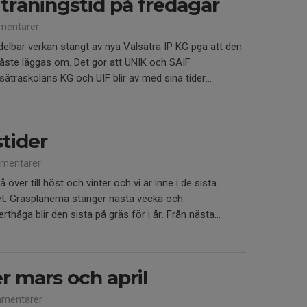
träningstid på fredagar
mentarer
ar verkan stängt av nya Valsätra IP KG pga att den
måste läggas om. Det gör att UNIK och SAIF
alsätraskolans KG och UIF blir av med sina tider...
tider
mentarer
ver till höst och vinter och vi är inne i de sista
t. Gräsplanerna stänger nästa vecka och
håga blir den sista på gräs för i år. Från nästa...
r mars och april
mentarer