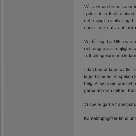
Vår verksamheten kännete
tycker att fotboll är bland 
det möjligt för alla i laget
spelar en kreativ och attrak
Vi står upp för UIF:s vär
och ungdomar möjlighet at
fotbollsspelare och ledare
I dag består laget av fler
laget bildades. Vi spelar i
helg. Vi ser även positivt 
gärna att man deltar i trä
Vi spelar gärna träningsm
Kontaktuppgifter finns und