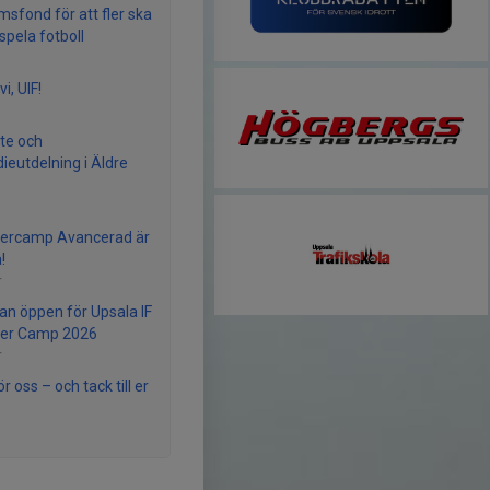
sfond för att fler ska
spela fotboll
vi, UIF!
te och
dieutdelning i Äldre
rcamp Avancerad är
!
r
n öppen för Upsala IF
r Camp 2026
r
r oss – och tack till er