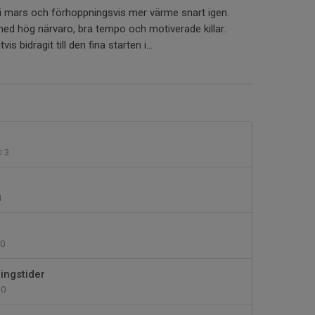
n i mars och förhoppningsvis mer värme snart igen.
med hög närvaro, bra tempo och motiverade killar.
vis bidragit till den fina starten i...
3
1
0
ingstider
0