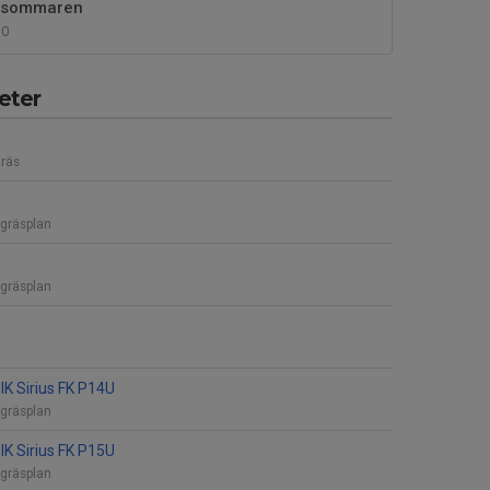
r sommaren
0
eter
gräs
gräsplan
gräsplan
IK Sirius FK P14U
gräsplan
IK Sirius FK P15U
gräsplan